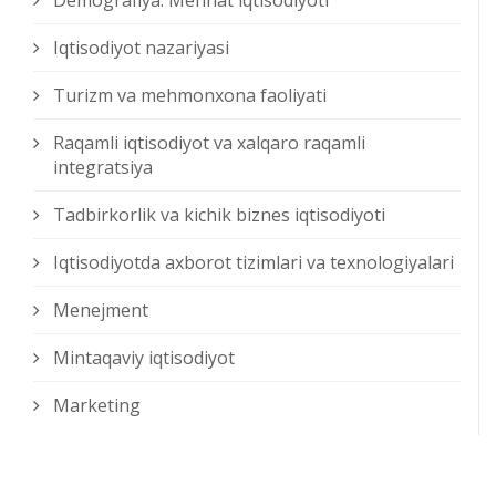
Demografiya. Mehnat iqtisodiyoti
Iqtisodiyot nazariyasi
Turizm va mehmonxona faoliyati
Raqamli iqtisodiyot va xalqaro raqamli
integratsiya
Tadbirkorlik va kichik biznes iqtisodiyoti
Iqtisodiyotda axborot tizimlari va texnologiyalari
Menejment
Mintaqaviy iqtisodiyot
Marketing