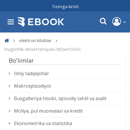
Tizimga kirish
elektron kitoblar
magistrlik-dissertatsiyasi-MQwVG5HC
Bo'limlar
Ilmiy tadqiqotlar
Makroiqtisodiyot
Buxgalteriya hisobi, iqtisodiy tahlil va audit
Moliya, pul muomalasi va kredit
Ekonometrika va statistika