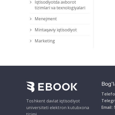
Iqtisodiyotda axborot
tizimlari va texnologiyalari
Menejment
Mintaqaviy iqtisodiyot
Marketing
Bog'l
Telefo
Teleg
Toshkent davlat iqtisodiyot
Email:
universiteti elektron kutubxona
tizimi