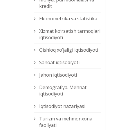
kredit
Ekonometrika va statistika
Xizmat kо‘rsatish tarmoqlari
iqtisodiyoti
Qishloq xо‘jaligi iqtisodiyoti
Sanoat iqtisodiyoti
Jahon iqtisodiyoti
Demografiya. Mehnat
iqtisodiyoti
Iqtisodiyot nazariyasi
Turizm va mehmonxona
faoliyati