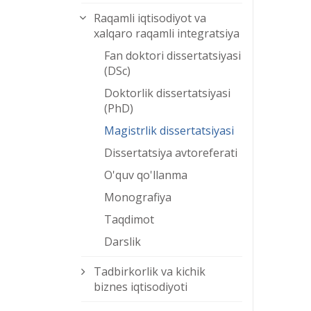
Raqamli iqtisodiyot va
xalqaro raqamli integratsiya
Fan doktori dissertatsiyasi
(DSc)
Doktorlik dissertatsiyasi
(PhD)
Magistrlik dissertatsiyasi
Dissertatsiya avtoreferati
O'quv qo'llanma
Monografiya
Taqdimot
Darslik
Tadbirkorlik va kichik
biznes iqtisodiyoti