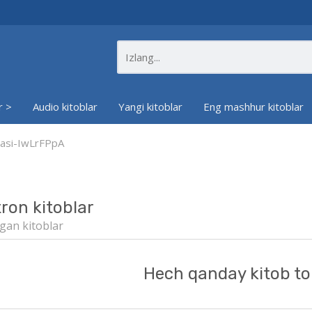
r >
Audio kitoblar
Yangi kitoblar
Eng mashhur kitoblar
iyasi-IwLrFPpA
tron kitoblar
gan kitoblar
Hech qanday kitob to