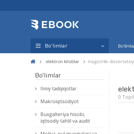
Bo'limlar
Bo'limla
elektron kitoblar
magistrlik-dissertats
Bo'limlar
elek
Ilmiy tadqiqotlar
0 Topil
Makroiqtisodiyot
Buxgalteriya hisobi,
iqtisodiy tahlil va audit
Moliya, pul muomalasi va