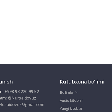
anish
Kutubxona bo'limi
n:
+998 93 220 99 52
Bo'limlar >
ram:
@Nursaidovuz
Audio kitoblar
Nusaidovuz@gmail.com
Yangi kitoblar