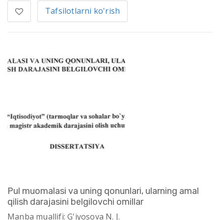
Tafsilotlarni ko'rish
Pul muomalasi va uning qonunlari, ularning amal
qilish darajasini belgilovchi omillar
Manba muallifi: G'iyosova N. J.