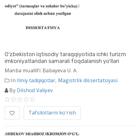
O'zbekiston iqtisodiy taraqqiyotida ichki turizm
imkoniyatlaridan samarali foqdalanish yo'llari
Manba muallifi: Babayeva U. A.
In
Ilmiy tadqiqotlar
,
Magistrlik dissertatsiyasi
By
Dilshod Valiyev
Tafsilotlarni ko'rish