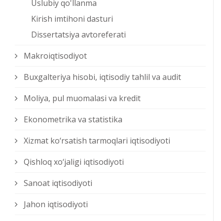
Uslubiy qo'llanma
Kirish imtihoni dasturi
Dissertatsiya avtoreferati
Makroiqtisodiyot
Buxgalteriya hisobi, iqtisodiy tahlil va audit
Moliya, pul muomalasi va kredit
Ekonometrika va statistika
Xizmat kо‘rsatish tarmoqlari iqtisodiyoti
Qishloq xо‘jaligi iqtisodiyoti
Sanoat iqtisodiyoti
Jahon iqtisodiyoti