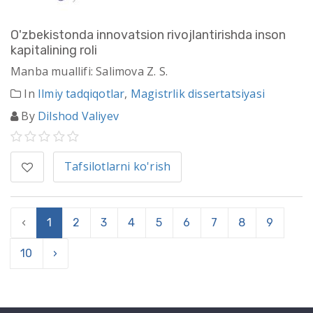
O'zbekistonda innovatsion rivojlantirishda inson
kapitalining roli
Manba muallifi: Salimova Z. S.
In
Ilmiy tadqiqotlar
,
Magistrlik dissertatsiyasi
By
Dilshod Valiyev
Tafsilotlarni ko'rish
‹
1
2
3
4
5
6
7
8
9
10
›