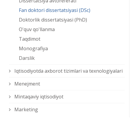
Dissertatsiya avtoreferati
Fan doktori dissertatsiyasi (DSc)
Doktorlik dissertatsiyasi (PhD)
O'quv qo'llanma
Taqdimot
Monografiya
Darslik
Iqtisodiyotda axborot tizimlari va texnologiyalari
Menejment
Mintaqaviy iqtisodiyot
Marketing