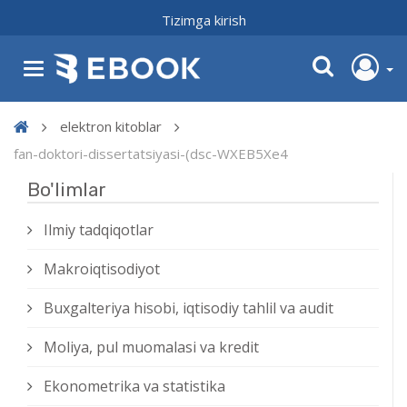
Tizimga kirish
elektron kitoblar
fan-doktori-dissertatsiyasi-(dsc-WXEB5Xe4
Bo'limlar
Ilmiy tadqiqotlar
Makroiqtisodiyot
Buxgalteriya hisobi, iqtisodiy tahlil va audit
Moliya, pul muomalasi va kredit
Ekonometrika va statistika