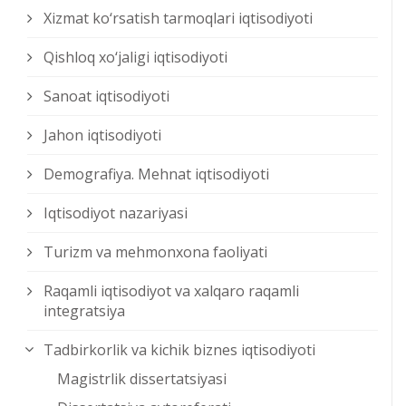
Xizmat kо‘rsatish tarmoqlari iqtisodiyoti
Qishloq xо‘jaligi iqtisodiyoti
Sanoat iqtisodiyoti
Jahon iqtisodiyoti
Demografiya. Mehnat iqtisodiyoti
Iqtisodiyot nazariyasi
Turizm va mehmonxona faoliyati
Raqamli iqtisodiyot va xalqaro raqamli
integratsiya
Tadbirkorlik va kichik biznes iqtisodiyoti
Magistrlik dissertatsiyasi