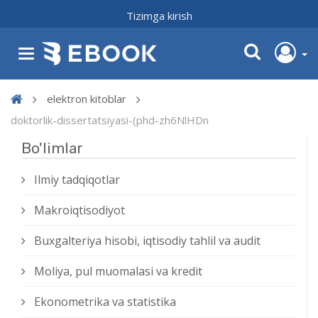
Tizimga kirish
elektron kitoblar
doktorlik-dissertatsiyasi-(phd-zh6NlHDn
Bo'limlar
Ilmiy tadqiqotlar
Makroiqtisodiyot
Buxgalteriya hisobi, iqtisodiy tahlil va audit
Moliya, pul muomalasi va kredit
Ekonometrika va statistika