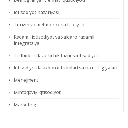
Demografiya. Mehnat iqtisodiyoti
Iqtisodiyot nazariyasi
Turizm va mehmonxona faoliyati
Raqamli iqtisodiyot va xalqaro raqamli
integratsiya
Tadbirkorlik va kichik biznes iqtisodiyoti
Iqtisodiyotda axborot tizimlari va texnologiyalari
Menejment
Mintaqaviy iqtisodiyot
Marketing