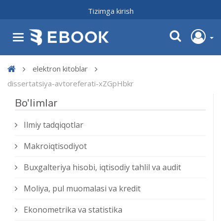
Tizimga kirish
elektron kitoblar
dissertatsiya-avtoreferati-xZGpHbkr
Bo'limlar
Ilmiy tadqiqotlar
Makroiqtisodiyot
Buxgalteriya hisobi, iqtisodiy tahlil va audit
Moliya, pul muomalasi va kredit
Ekonometrika va statistika