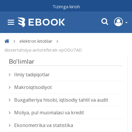
Tizimga kirish
elektron kitoblar
dissertatsiya-avtoreferati-vpO0U7AD
Bo'limlar
Ilmiy tadqiqotlar
Makroiqtisodiyot
Buxgalteriya hisobi, iqtisodiy tahlil va audit
Moliya, pul muomalasi va kredit
Ekonometrika va statistika