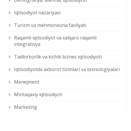
Demografiya. Mehnat iqtisodiyoti
Iqtisodiyot nazariyasi
Turizm va mehmonxona faoliyati
Raqamli iqtisodiyot va xalqaro raqamli
integratsiya
Tadbirkorlik va kichik biznes iqtisodiyoti
Iqtisodiyotda axborot tizimlari va texnologiyalari
Menejment
Mintaqaviy iqtisodiyot
Marketing