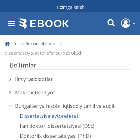
Tizimga kirish
elektron kitoblar
dissertatsiya-avtoreferati-oz5UlLxh
Bo'limlar
Ilmiy tadqiqotlar
Makroiqtisodiyot
Buxgalteriya hisobi, iqtisodiy tahlil va audit
Dissertatsiya avtoreferati
Fan doktori dissertatsiyasi (DSc)
Doktorlik dissertatsiyasi (PhD)