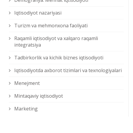
Demografiya. Mehnat iqtisodiyoti
Iqtisodiyot nazariyasi
Turizm va mehmonxona faoliyati
Raqamli iqtisodiyot va xalqaro raqamli
integratsiya
Tadbirkorlik va kichik biznes iqtisodiyoti
Iqtisodiyotda axborot tizimlari va texnologiyalari
Menejment
Mintaqaviy iqtisodiyot
Marketing