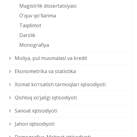
Magistrlik dissertatsiyasi
O'quv qo'llanma
Taqdimot
Darslik
Monografiya
Moliya, pul muomalasi va kredit
Ekonometrika va statistika
Xizmat kо‘rsatish tarmoqlari iqtisodiyoti
Qishloq xо‘jaligi iqtisodiyoti
Sanoat iqtisodiyoti
Jahon iqtisodiyoti