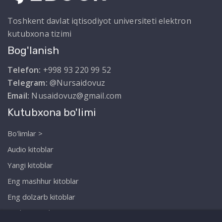
Toshkent davlat iqtisodiyot universiteti elektron
kutubxona tizimi
Bog'lanish
Telefon:
+998 93 220 99 52
Telegram:
@Nursaidovuz
Email:
Nusaidovuz@gmail.com
Kutubxona bo'limi
Bo'limlar >
Audio kitoblar
Yangi kitoblar
Eng mashhur kitoblar
Eng dolzarb kitoblar
Biz haqimizda