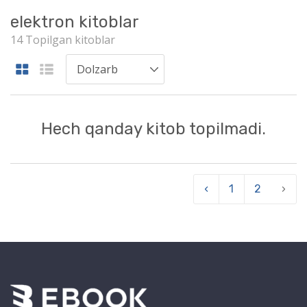
elektron kitoblar
14 Topilgan kitoblar
Hech qanday kitob topilmadi.
‹
1
2
›