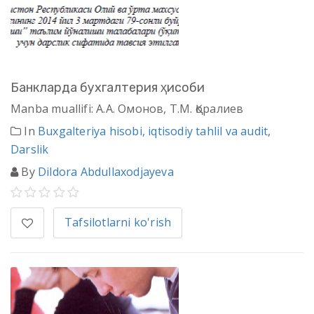
Банкларда бухгалтерия ҳисоби
Manba muallifi: А.А. Омонов, Т.М. Қоралиев
In
Buxgalteriya hisobi, iqtisodiy tahlil va audit
,
Darslik
By
Dildora Abdullaxodjayeva
Tafsilotlarni ko'rish