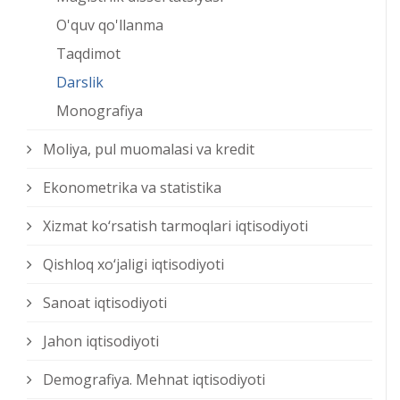
O'quv qo'llanma
Taqdimot
Darslik
Monografiya
Moliya, pul muomalasi va kredit
Ekonometrika va statistika
Xizmat kо‘rsatish tarmoqlari iqtisodiyoti
Qishloq xо‘jaligi iqtisodiyoti
Sanoat iqtisodiyoti
Jahon iqtisodiyoti
Demografiya. Mehnat iqtisodiyoti