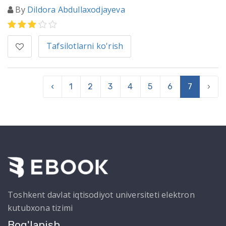
By
Dildora Abdullaxodjayeva
Tafsilotlarni ko'rish
‹
1
2
3
4
5
6
7
›
Toshkent davlat iqtisodiyot universiteti elektron
kutubxona tizimi
Bog'lanish