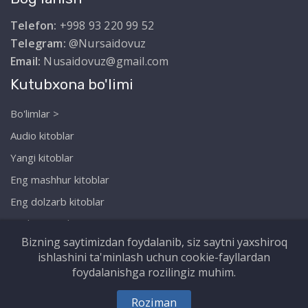
Telefon:
+998 93 220 99 52
Telegram:
@Nursaidovuz
Email:
Nusaidovuz@gmail.com
Kutubxona bo'limi
Bo'limlar >
Audio kitoblar
Yangi kitoblar
Eng mashhur kitoblar
Eng dolzarb kitoblar
Biz haqimizda
Bizning saytimizdan foydalanib, siz saytni yaxshiroq
ishlashini ta'minlash uchun cookie-fayllardan
foydalanishga rozilingiz muhim.
Copyright © Nursaidov.uz. Barcha huquqlar
Roziman
himoyalangan!