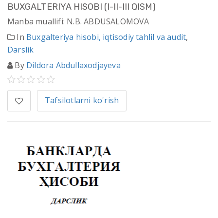
BUXGALTERIYA HISОBI (I-II-III QISM)
Manba muallifi: N.B. АBDUSАLОMОVА
In
Buxgalteriya hisobi, iqtisodiy tahlil va audit
,
Darslik
By
Dildora Abdullaxodjayeva
Tafsilotlarni ko'rish