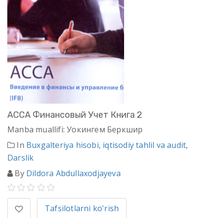
АССА Финансовый Учет Книга 2
Manba muallifi: Уокингем Беркшир
In
Buxgalteriya hisobi, iqtisodiy tahlil va audit
,
Darslik
By
Dildora Abdullaxodjayeva
Tafsilotlarni ko'rish