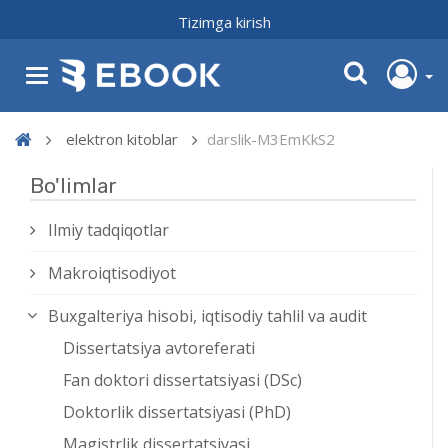
Tizimga kirish
elektron kitoblar
darslik-M3EmKkS2
Bo'limlar
Ilmiy tadqiqotlar
Makroiqtisodiyot
Buxgalteriya hisobi, iqtisodiy tahlil va audit
Dissertatsiya avtoreferati
Fan doktori dissertatsiyasi (DSc)
Doktorlik dissertatsiyasi (PhD)
Magistrlik dissertatsiyasi