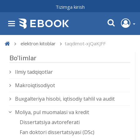
Tizimga kirish
elektron kitoblar
taqdimot-xjQaKJFF
Bo'limlar
Ilmiy tadqiqotlar
Makroiqtisodiyot
Buxgalteriya hisobi, iqtisodiy tahlil va audit
Moliya, pul muomalasi va kredit
Dissertatsiya avtoreferati
Fan doktori dissertatsiyasi (DSc)