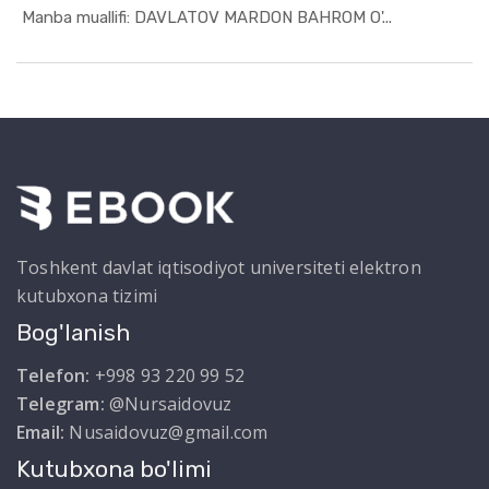
In O'quv q...
Manba muallifi: DAVLATOV MARDON BAHROM O'...
Toshkent davlat iqtisodiyot universiteti elektron
kutubxona tizimi
Bog'lanish
Telefon:
+998 93 220 99 52
Telegram:
@Nursaidovuz
Email:
Nusaidovuz@gmail.com
Kutubxona bo'limi