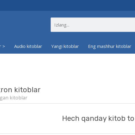
r >
Audio kitoblar
Yangi kitoblar
Eng mashhur kitoblar
tron kitoblar
gan kitoblar
Hech qanday kitob to