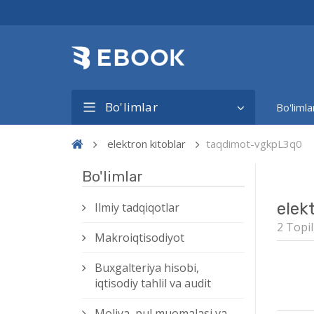
Bo'limlar
Bo'limla
elektron kitoblar
taqdimot-vgkpL3q0
Bo'limlar
elek
Ilmiy tadqiqotlar
2 Topil
Makroiqtisodiyot
Buxgalteriya hisobi,
iqtisodiy tahlil va audit
Moliya, pul muomalasi va