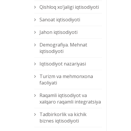
Qishloq xо‘jaligi iqtisodiyoti
Sanoat iqtisodiyoti
Jahon iqtisodiyoti
Demografiya. Mehnat
iqtisodiyoti
Iqtisodiyot nazariyasi
Turizm va mehmonxona
faoliyati
Raqamli iqtisodiyot va
xalqaro raqamli integratsiya
Tadbirkorlik va kichik
biznes iqtisodiyoti