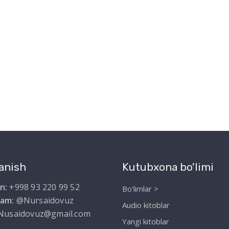
anish
Kutubxona bo'limi
n:
+998 93 220 99 52
Bo'limlar >
ram:
@Nursaidovuz
Audio kitoblar
Nusaidovuz@gmail.com
Yangi kitoblar