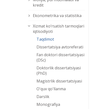
kredit
Ekonometrika va statistika
Xizmat kо‘rsatish tarmoqlari
iqtisodiyoti
Taqdimot
Dissertatsiya avtoreferati
Fan doktori dissertatsiyasi
(DSc)
Doktorlik dissertatsiyasi
(PhD)
Magistrlik dissertatsiyasi
O'quv qo'llanma
Darslik
Monografiya