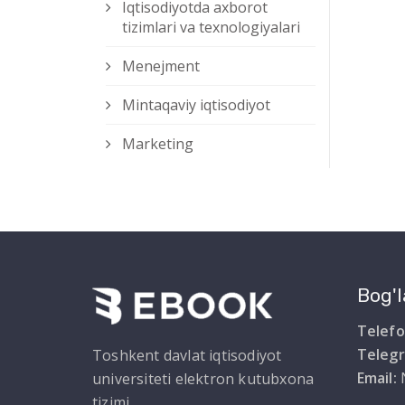
Iqtisodiyotda axborot
tizimlari va texnologiyalari
Menejment
Mintaqaviy iqtisodiyot
Marketing
Bog'l
Telefo
Teleg
Toshkent davlat iqtisodiyot
Email:
universiteti elektron kutubxona
tizimi