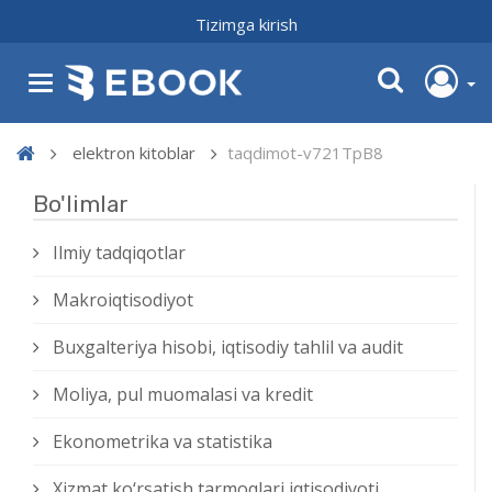
Tizimga kirish
elektron kitoblar
taqdimot-v721TpB8
Bo'limlar
Ilmiy tadqiqotlar
Makroiqtisodiyot
Buxgalteriya hisobi, iqtisodiy tahlil va audit
Moliya, pul muomalasi va kredit
Ekonometrika va statistika
Xizmat kо‘rsatish tarmoqlari iqtisodiyoti