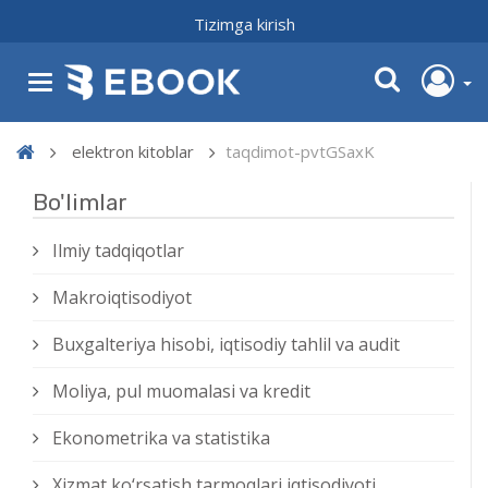
Tizimga kirish
elektron kitoblar
taqdimot-pvtGSaxK
Bo'limlar
Ilmiy tadqiqotlar
Makroiqtisodiyot
Buxgalteriya hisobi, iqtisodiy tahlil va audit
Moliya, pul muomalasi va kredit
Ekonometrika va statistika
Xizmat kо‘rsatish tarmoqlari iqtisodiyoti