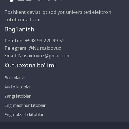
Toshkent davlat iqtisodiyot universiteti elektron
kutubxona tizimi
Bog'lanish
Telefon:
+998 93 220 99 52
Telegram:
@Nursaidovuz
Email:
Nusaidovuz@gmail.com
Kutubxona bo'limi
Bo'limlar >
Audio kitoblar
Yangi kitoblar
Eng mashhur kitoblar
Eng dolzarb kitoblar
Biz haqimizda