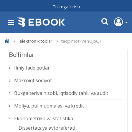
Tizimga kirish
elektron kitoblar
taqdimot-VehUJbQF
Bo'limlar
Ilmiy tadqiqotlar
Makroiqtisodiyot
Buxgalteriya hisobi, iqtisodiy tahlil va audit
Moliya, pul muomalasi va kredit
Ekonometrika va statistika
Dissertatsiya avtoreferati