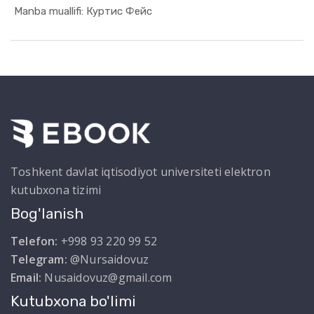
In Moliya,...
Manba muallifi: Куртис Фейс
Toshkent davlat iqtisodiyot universiteti elektron
kutubxona tizimi
Bog'lanish
Telefon:
+998 93 220 99 52
Telegram:
@Nursaidovuz
Email:
Nusaidovuz@gmail.com
Kutubxona bo'limi