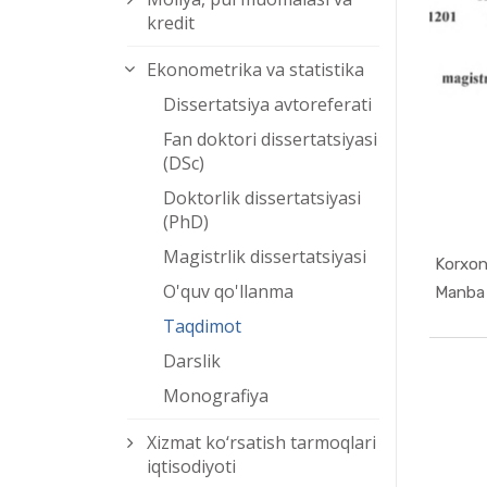
kredit
Ekonometrika va statistika
Dissertatsiya avtoreferati
Fan doktori dissertatsiyasi
(DSc)
Doktorlik dissertatsiyasi
(PhD)
Magistrlik dissertatsiyasi
Korxona
O'quv qo'llanma
Manba m
Taqdimot
Darslik
Monografiya
Xizmat kо‘rsatish tarmoqlari
iqtisodiyoti