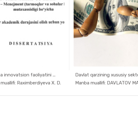
 innovatsion faoliyatini ...
Davlat qarzining xususiy sekto
In Xizmat ...
In O'qu
uallifi: Raximberdiyeva X. D.