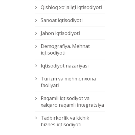
Qishloq xо‘jaligi iqtisodiyoti
Sanoat iqtisodiyoti
Jahon iqtisodiyoti
Demografiya. Mehnat
iqtisodiyoti
Iqtisodiyot nazariyasi
Turizm va mehmonxona
faoliyati
Raqamli iqtisodiyot va
xalqaro raqamli integratsiya
Tadbirkorlik va kichik
biznes iqtisodiyoti