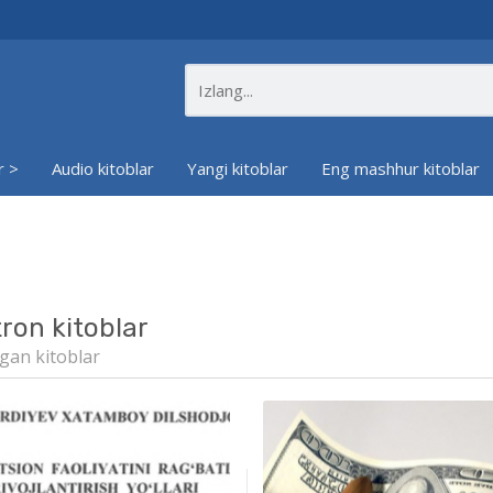
r >
Audio kitoblar
Yangi kitoblar
Eng mashhur kitoblar
tron kitoblar
gan kitoblar