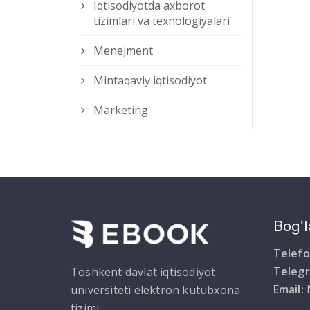
Iqtisodiyotda axborot
tizimlari va texnologiyalari
Menejment
Mintaqaviy iqtisodiyot
Marketing
Bog'l
Telefo
Teleg
Toshkent davlat iqtisodiyot
Email:
universiteti elektron kutubxona
tizimi