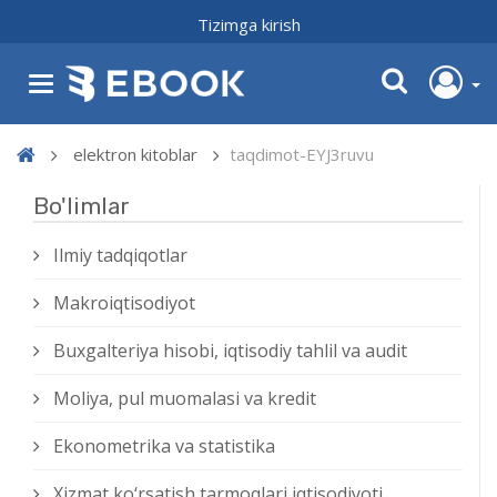
Tizimga kirish
elektron kitoblar
taqdimot-EYJ3ruvu
Bo'limlar
Ilmiy tadqiqotlar
Makroiqtisodiyot
Buxgalteriya hisobi, iqtisodiy tahlil va audit
Moliya, pul muomalasi va kredit
Ekonometrika va statistika
Xizmat kо‘rsatish tarmoqlari iqtisodiyoti