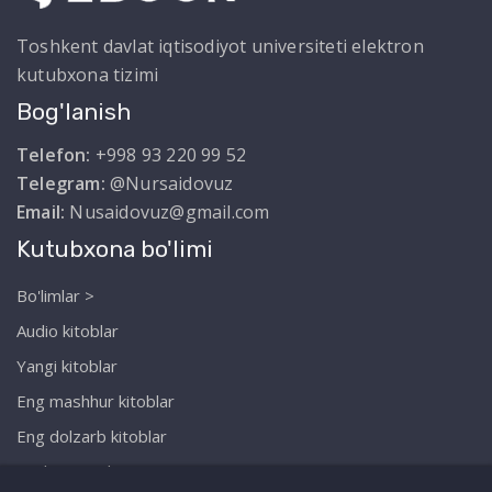
Toshkent davlat iqtisodiyot universiteti elektron
kutubxona tizimi
Bog'lanish
Telefon:
+998 93 220 99 52
Telegram:
@Nursaidovuz
Email:
Nusaidovuz@gmail.com
Kutubxona bo'limi
Bo'limlar >
Audio kitoblar
Yangi kitoblar
Eng mashhur kitoblar
Eng dolzarb kitoblar
Biz haqimizda