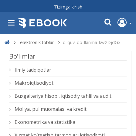
Tizimga kirish
elektron kitoblar
o-quv-qo-llanma-kw2DjdGx
Bo'limlar
Ilmiy tadqiqotlar
Makroiqtisodiyot
Buxgalteriya hisobi, iqtisodiy tahlil va audit
Moliya, pul muomalasi va kredit
Ekonometrika va statistika
Xizmat kо‘rsatish tarmoqlari iqtisodiyoti