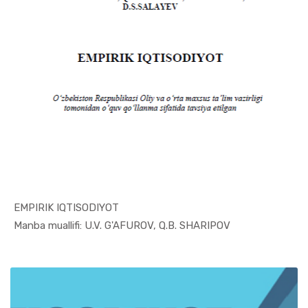
EMPIRIK IQTISODIYOT
In Iqtisod...
Manba muallifi: U.V. G'AFUROV, Q.B. SHARIPOV