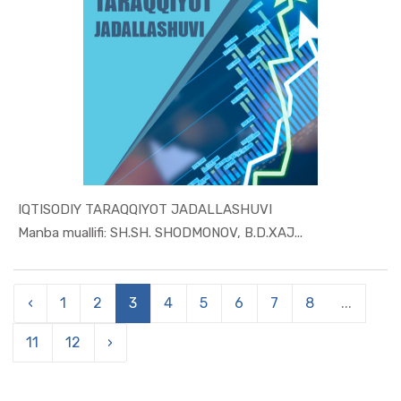
IQTISODIY TARAQQIYOT JADALLASHUVI
In Iqtisod...
Manba muallifi: SH.SH. SHODMONOV, B.D.XAJ...
‹
1
2
3
4
5
6
7
8
...
11
12
›