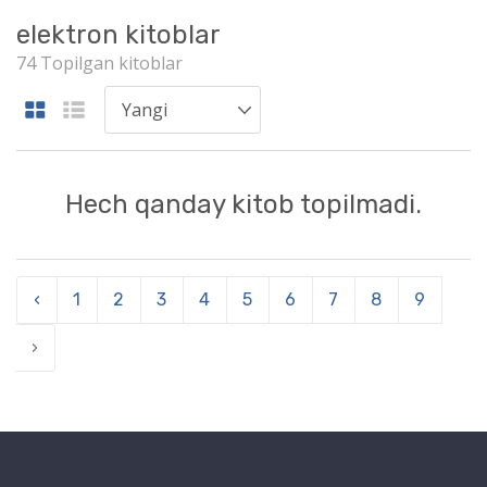
elektron kitoblar
74 Topilgan kitoblar
Hech qanday kitob topilmadi.
‹
1
2
3
4
5
6
7
8
9
›