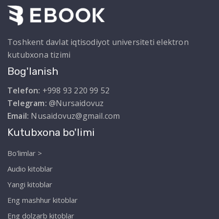
Toshkent davlat iqtisodiyot universiteti elektron
kutubxona tizimi
Bog'lanish
Telefon:
+998 93 220 99 52
Telegram:
@Nursaidovuz
Email:
Nusaidovuz@gmail.com
Kutubxona bo'limi
Bo'limlar >
Audio kitoblar
Yangi kitoblar
Eng mashhur kitoblar
Eng dolzarb kitoblar