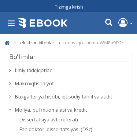
Tizimga kirish
elektron kitoblar
o-quv-qo-llanma-WM8a9R2r
Bo'limlar
Ilmiy tadqiqotlar
Makroiqtisodiyot
Buxgalteriya hisobi, iqtisodiy tahlil va audit
Moliya, pul muomalasi va kredit
Dissertatsiya avtoreferati
Fan doktori dissertatsiyasi (DSc)