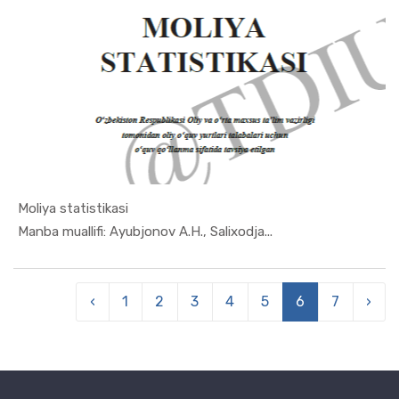
Moliya statistikasi
In Ekonome...
Manba muallifi: Ayubjonov A.H., Salixodja...
‹
1
2
3
4
5
6
7
›