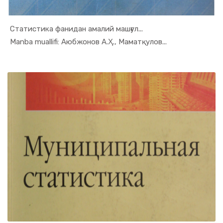
Статистика фанидан амалий машғул...
In Ekonome...
Manba muallifi: Аюбжонов А.Ҳ., Маматқулов...