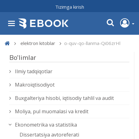
Tizimga kirish
elektron kitoblar
o-quv-qo-llanma-Qi06zrHl
Bo'limlar
Ilmiy tadqiqotlar
Makroiqtisodiyot
Buxgalteriya hisobi, iqtisodiy tahlil va audit
Moliya, pul muomalasi va kredit
Ekonometrika va statistika
Dissertatsiya avtoreferati