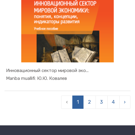
Инновационный сектор мировой эко...
In Jahon i...
Manba muallifi: Ю.Ю. Ковалев
‹
1
2
3
4
›