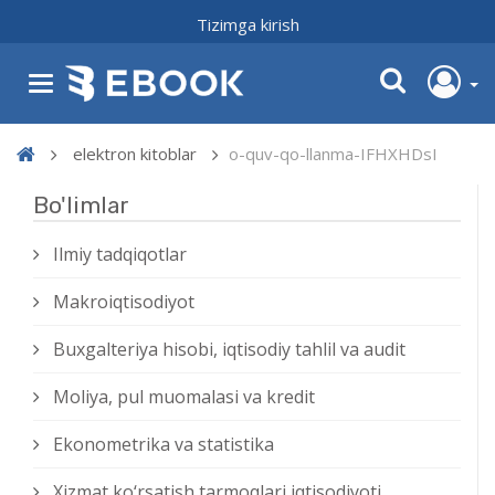
Tizimga kirish
elektron kitoblar
o-quv-qo-llanma-IFHXHDsI
Bo'limlar
Ilmiy tadqiqotlar
Makroiqtisodiyot
Buxgalteriya hisobi, iqtisodiy tahlil va audit
Moliya, pul muomalasi va kredit
Ekonometrika va statistika
Xizmat kо‘rsatish tarmoqlari iqtisodiyoti