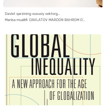
Davlat qarzining xususiy sektorg...
In O'quv q...
Manba muallifi: DAVLATOV MARDON BAHROM O'...