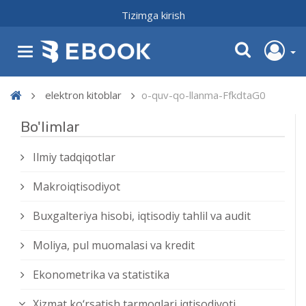
Tizimga kirish
elektron kitoblar
o-quv-qo-llanma-FfkdtaG0
Bo'limlar
Ilmiy tadqiqotlar
Makroiqtisodiyot
Buxgalteriya hisobi, iqtisodiy tahlil va audit
Moliya, pul muomalasi va kredit
Ekonometrika va statistika
Xizmat kо‘rsatish tarmoqlari iqtisodiyoti