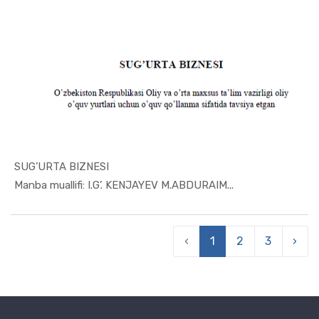
SUG’URTA BIZNESI
In Xizmat ...
Manba muallifi: I.G’. KENJAYEV M.ABDURAIM...
‹
1
2
3
›