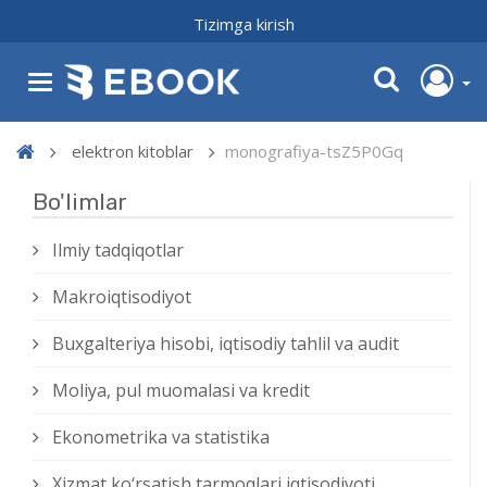
Tizimga kirish
elektron kitoblar
monografiya-tsZ5P0Gq
Bo'limlar
Ilmiy tadqiqotlar
Makroiqtisodiyot
Buxgalteriya hisobi, iqtisodiy tahlil va audit
Moliya, pul muomalasi va kredit
Ekonometrika va statistika
Xizmat kо‘rsatish tarmoqlari iqtisodiyoti