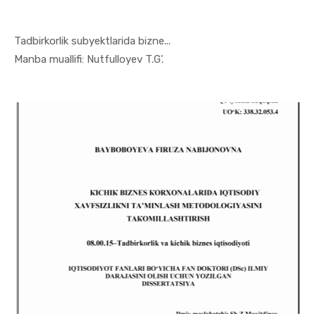
Tadbirkorlik subyektlarida bizne...
In Tadbirk...
Manba muallifi: Nutfulloyev T.G'.