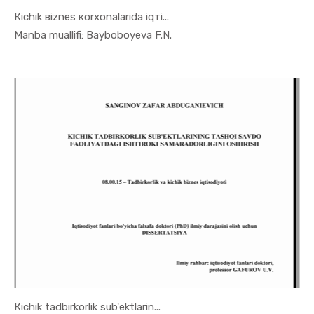
Кichik вiznes коrхоnalarida iqтi...
In Tadbirk...
Manba muallifi: Bayboboyeva F.N.
Кichik tadbirkorlik sub'ektlarin...