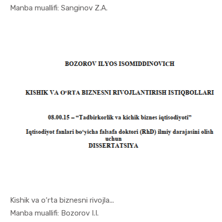
In Tadbirk...
Manba muallifi: Sanginov Z.A.
Kishik va o‘rta biznesni rivojla...
In Tadbirk...
Manba muallifi: Bozorov I.I.