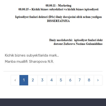
Kichik biznes subyektlarida mark...
In Marketi...
Manba muallifi: Sharopova N.R.
‹
1
2
3
4
5
6
7
8
›