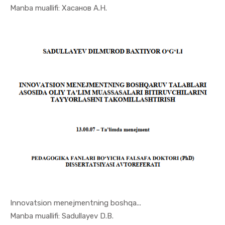
In Menejme...
Manba muallifi: Хасанов А.Н.
Innovatsion menejmentning boshqa...
In Menejme...
Manba muallifi: Sadullayev D.B.