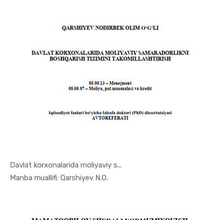
Davlat korxonalarida moliyaviy s...
In Menejme...
Manba muallifi: Qarshiyev N.O.