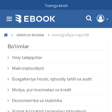
Tizimga kirish
elektron kitoblar
monografiya-rIqyCtlB
Bo'limlar
Ilmiy tadqiqotlar
Makroiqtisodiyot
Buxgalteriya hisobi, iqtisodiy tahlil va audit
Moliya, pul muomalasi va kredit
Ekonometrika va statistika
Xizmat kо‘rsatish tarmoqlari iqtisodiyoti