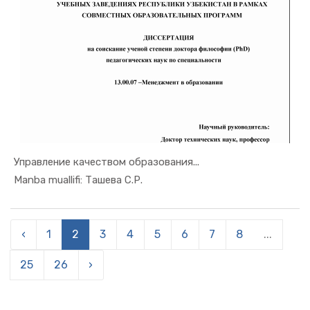
Управление качеством образования...
In Menejme...
Manba muallifi: Ташева С.Р.
‹
1
2
3
4
5
6
7
8
...
25
26
›