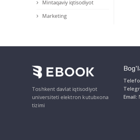
Mintaqaviy iqtisodiyot
Marketing
Bog'l
Telefo
Teleg
Toshkent davlat iqtisodiyot
Email:
universiteti elektron kutubxona
tizimi