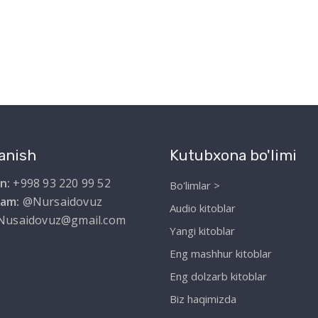
anish
Kutubxona bo'limi
n:
+998 93 220 99 52
Bo'limlar >
ram:
@Nursaidovuz
Audio kitoblar
Nusaidovuz@gmail.com
Yangi kitoblar
Eng mashhur kitoblar
Eng dolzarb kitoblar
Biz haqimizda