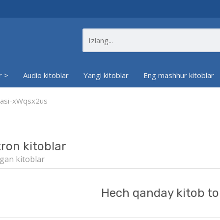
r >
Audio kitoblar
Yangi kitoblar
Eng mashhur kitoblar
iyasi-xWqsx2us
tron kitoblar
gan kitoblar
Hech qanday kitob to