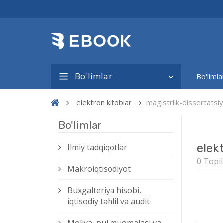
Bo'limlar
Bo'limla
elektron kitoblar
magistrlik-dissertats
Bo'limlar
elek
Ilmiy tadqiqotlar
0 Topil
Makroiqtisodiyot
Buxgalteriya hisobi,
iqtisodiy tahlil va audit
Moliya, pul muomalasi va