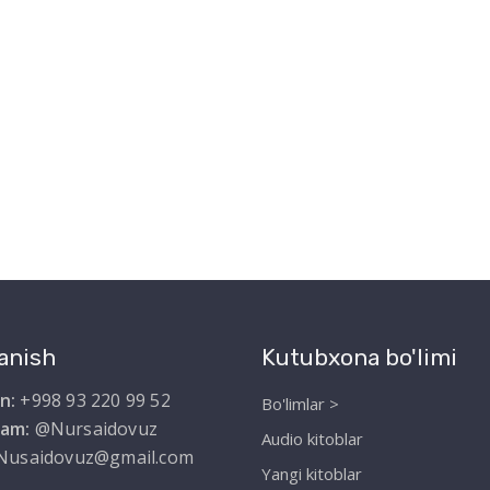
anish
Kutubxona bo'limi
n:
+998 93 220 99 52
Bo'limlar >
ram:
@Nursaidovuz
Audio kitoblar
Nusaidovuz@gmail.com
Yangi kitoblar