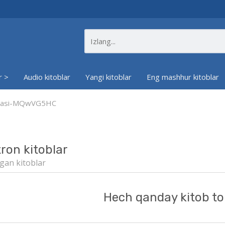
r >
Audio kitoblar
Yangi kitoblar
Eng mashhur kitoblar
siyasi-MQwVG5HC
tron kitoblar
gan kitoblar
Hech qanday kitob to