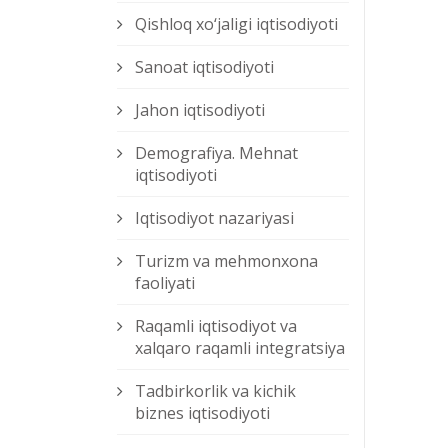
Qishloq xо‘jaligi iqtisodiyoti
Sanoat iqtisodiyoti
Jahon iqtisodiyoti
Demografiya. Mehnat
iqtisodiyoti
Iqtisodiyot nazariyasi
Turizm va mehmonxona
faoliyati
Raqamli iqtisodiyot va
xalqaro raqamli integratsiya
Tadbirkorlik va kichik
biznes iqtisodiyoti