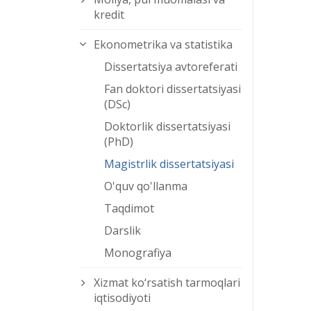
kredit
Ekonometrika va statistika
Dissertatsiya avtoreferati
Fan doktori dissertatsiyasi
(DSc)
Doktorlik dissertatsiyasi
(PhD)
Magistrlik dissertatsiyasi
O'quv qo'llanma
Taqdimot
Darslik
Monografiya
Xizmat kо‘rsatish tarmoqlari
iqtisodiyoti