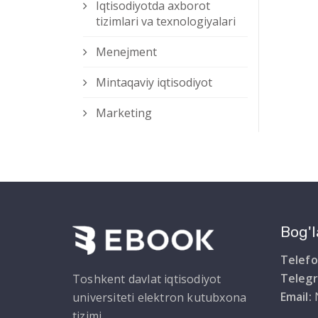
Iqtisodiyotda axborot
tizimlari va texnologiyalari
Menejment
Mintaqaviy iqtisodiyot
Marketing
Bog'l
Telefo
Teleg
Toshkent davlat iqtisodiyot
Email:
universiteti elektron kutubxona
tizimi