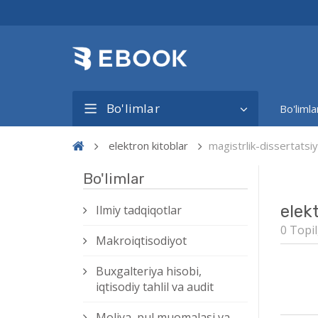
Bo'limlar
Bo'limla
elektron kitoblar
magistrlik-dissertat
Bo'limlar
elek
Ilmiy tadqiqotlar
0 Topil
Makroiqtisodiyot
Buxgalteriya hisobi,
iqtisodiy tahlil va audit
Moliya, pul muomalasi va