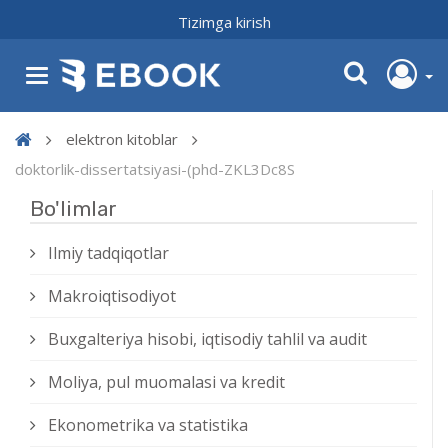
Tizimga kirish
elektron kitoblar
doktorlik-dissertatsiyasi-(phd-ZKL3Dc8S
Bo'limlar
Ilmiy tadqiqotlar
Makroiqtisodiyot
Buxgalteriya hisobi, iqtisodiy tahlil va audit
Moliya, pul muomalasi va kredit
Ekonometrika va statistika