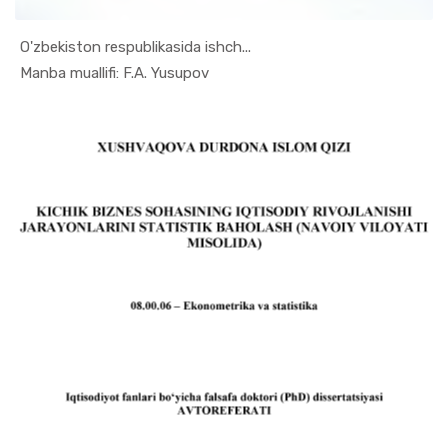
O'zbekiston respublikasida ishch...
In Ekonome...
Manba muallifi: F.A. Yusupov