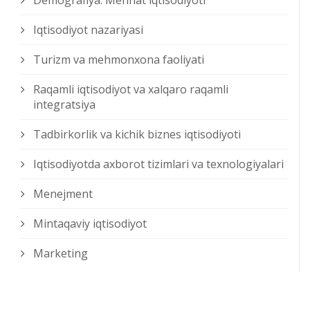
Demografiya. Mehnat iqtisodiyoti
Iqtisodiyot nazariyasi
Turizm va mehmonxona faoliyati
Raqamli iqtisodiyot va xalqaro raqamli
integratsiya
Tadbirkorlik va kichik biznes iqtisodiyoti
Iqtisodiyotda axborot tizimlari va texnologiyalari
Menejment
Mintaqaviy iqtisodiyot
Marketing