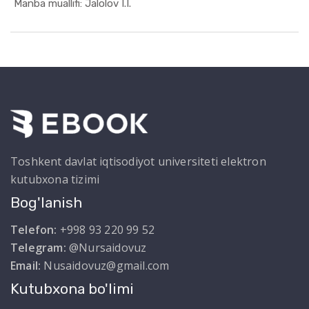
In Ekonome...
Manba muallifi: Jalolov I.I.
Toshkent davlat iqtisodiyot universiteti elektron
kutubxona tizimi
Bog'lanish
Telefon:
+998 93 220 99 52
Telegram:
@Nursaidovuz
Email:
Nusaidovuz@gmail.com
Kutubxona bo'limi