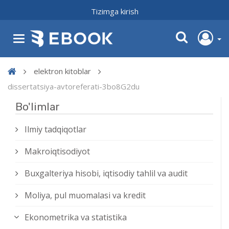
Tizimga kirish
elektron kitoblar
dissertatsiya-avtoreferati-3bo8G2du
Bo'limlar
Ilmiy tadqiqotlar
Makroiqtisodiyot
Buxgalteriya hisobi, iqtisodiy tahlil va audit
Moliya, pul muomalasi va kredit
Ekonometrika va statistika