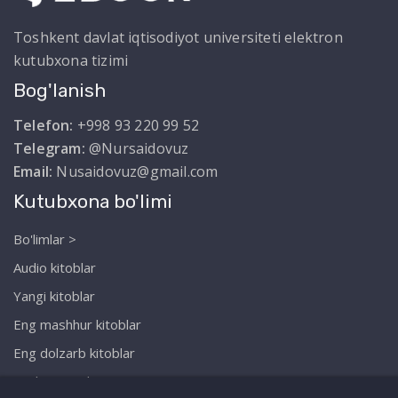
Toshkent davlat iqtisodiyot universiteti elektron
kutubxona tizimi
Bog'lanish
Telefon:
+998 93 220 99 52
Telegram:
@Nursaidovuz
Email:
Nusaidovuz@gmail.com
Kutubxona bo'limi
Bo'limlar >
Audio kitoblar
Yangi kitoblar
Eng mashhur kitoblar
Eng dolzarb kitoblar
Biz haqimizda