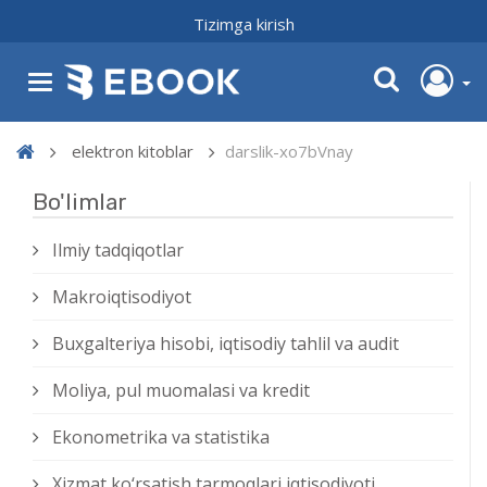
Tizimga kirish
elektron kitoblar
darslik-xo7bVnay
Bo'limlar
Ilmiy tadqiqotlar
Makroiqtisodiyot
Buxgalteriya hisobi, iqtisodiy tahlil va audit
Moliya, pul muomalasi va kredit
Ekonometrika va statistika
Xizmat kо‘rsatish tarmoqlari iqtisodiyoti