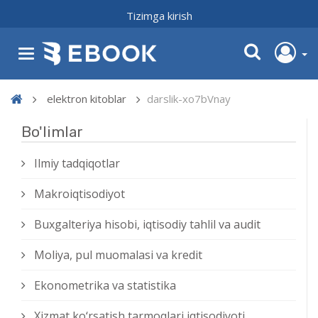
Tizimga kirish
elektron kitoblar
darslik-xo7bVnay
Bo'limlar
Ilmiy tadqiqotlar
Makroiqtisodiyot
Buxgalteriya hisobi, iqtisodiy tahlil va audit
Moliya, pul muomalasi va kredit
Ekonometrika va statistika
Xizmat kо‘rsatish tarmoqlari iqtisodiyoti