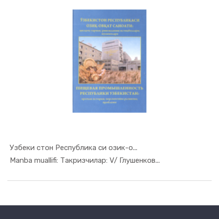
Узбеки стон Республика си озик-о...
In Sanoat ...
Manba muallifi: Такризчилар: V/ Глушенков...