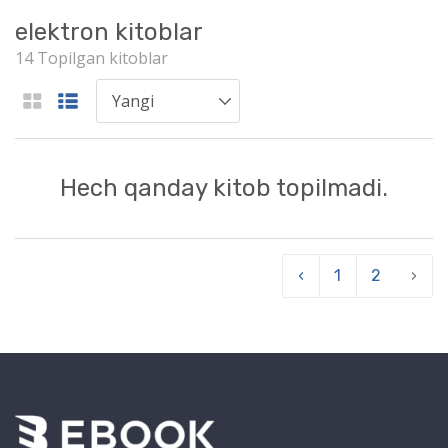
elektron kitoblar
14 Topilgan kitoblar
Hech qanday kitob topilmadi.
‹
1
2
›