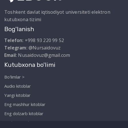
Toshkent davlat iqtisodiyot universiteti elektron
kutubxona tizimi
Bog'lanish
Telefon:
+998 93 220 99 52
Telegram:
@Nursaidovuz
Email:
Nusaidovuz@gmail.com
Kutubxona bo'limi
Bo'limlar >
Audio kitoblar
Yangi kitoblar
Eng mashhur kitoblar
Eng dolzarb kitoblar
Biz haqimizda