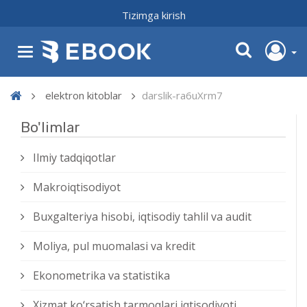
Tizimga kirish
elektron kitoblar
darslik-ra6uXrm7
Bo'limlar
Ilmiy tadqiqotlar
Makroiqtisodiyot
Buxgalteriya hisobi, iqtisodiy tahlil va audit
Moliya, pul muomalasi va kredit
Ekonometrika va statistika
Xizmat kо‘rsatish tarmoqlari iqtisodiyoti