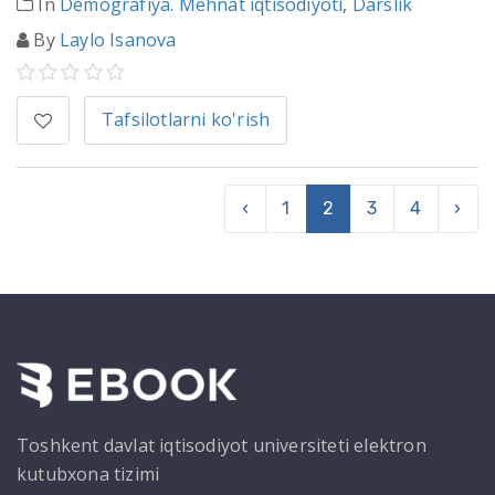
In
Demografiya. Mehnat iqtisodiyoti
,
Darslik
By
Laylo Isanova
Tafsilotlarni ko'rish
‹
1
2
3
4
›
Toshkent davlat iqtisodiyot universiteti elektron
kutubxona tizimi