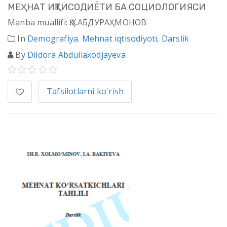
МЕҲНАТ ИҚТИСОДИЁТИ БА СОЦИОЛОГИЯСИ
Manba muallifi: Қ.Х.АБДУРАҲМОНОВ
In
Demografiya. Mehnat iqtisodiyoti
,
Darslik
By
Dildora Abdullaxodjayeva
Tafsilotlarni ko'rish