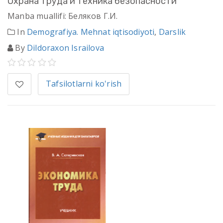
Охрана труда и техника безопасности
Manba muallifi: Беляков Г.И.
In
Demografiya. Mehnat iqtisodiyoti
,
Darslik
By
Dildoraxon Israilova
Tafsilotlarni ko'rish