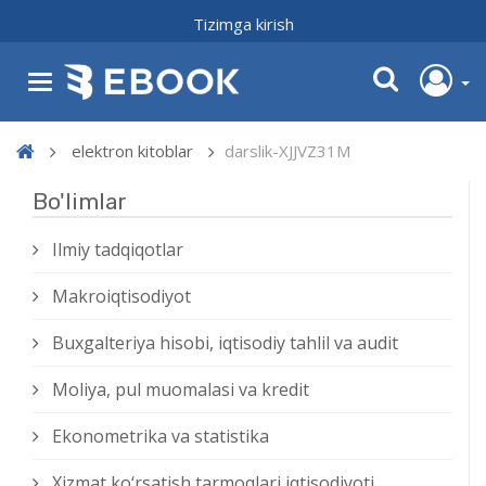
Tizimga kirish
elektron kitoblar
darslik-XJJVZ31M
Bo'limlar
Ilmiy tadqiqotlar
Makroiqtisodiyot
Buxgalteriya hisobi, iqtisodiy tahlil va audit
Moliya, pul muomalasi va kredit
Ekonometrika va statistika
Xizmat kо‘rsatish tarmoqlari iqtisodiyoti