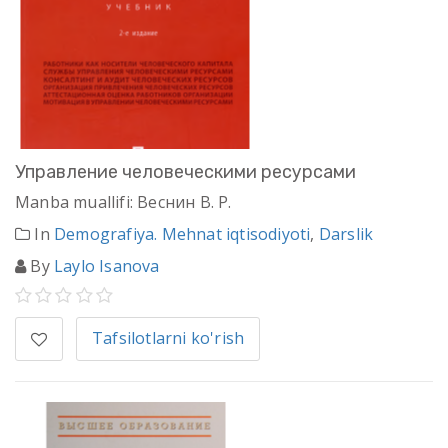
Управление человеческими ресурсами
Manba muallifi: Веснин В. Р.
In
Demografiya. Mehnat iqtisodiyoti
,
Darslik
By
Laylo Isanova
Tafsilotlarni ko'rish