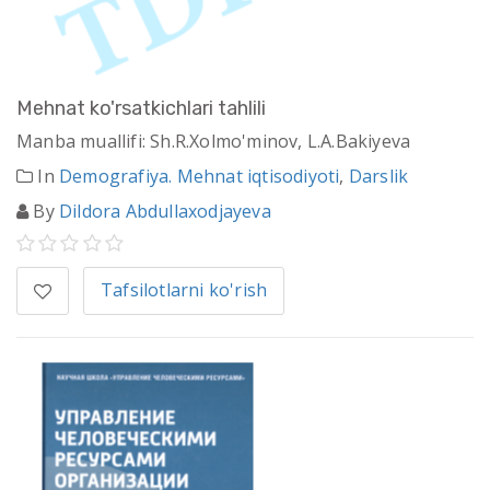
Mehnat ko'rsatkichlari tahlili
Manba muallifi: Sh.R.Xolmo'minov, L.A.Bakiyeva
In
Demografiya. Mehnat iqtisodiyoti
,
Darslik
By
Dildora Abdullaxodjayeva
Tafsilotlarni ko'rish