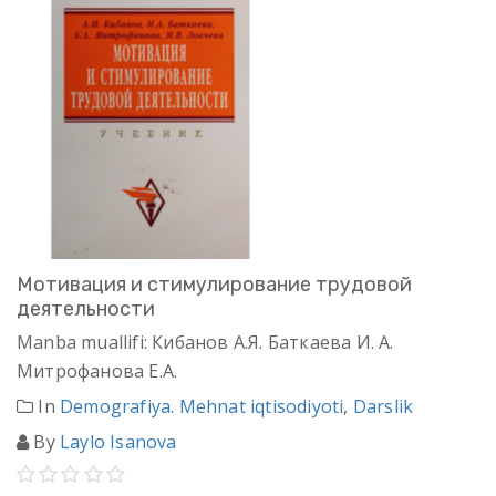
Мотивация и стимулирование трудовой
деятельности
Manba muallifi: Кибанов А.Я. Баткаева И. А.
Митрофанова Е.А.
In
Demografiya. Mehnat iqtisodiyoti
,
Darslik
By
Laylo Isanova