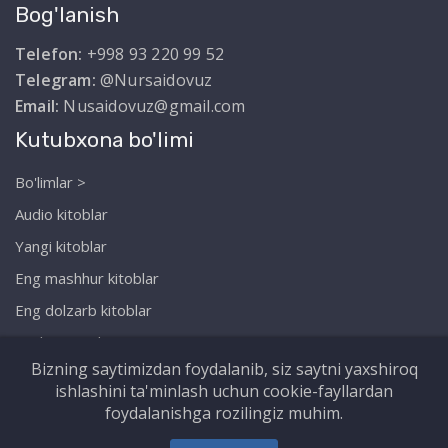
Bog'lanish
Telefon:
+998 93 220 99 52
Telegram:
@Nursaidovuz
Email:
Nusaidovuz@gmail.com
Kutubxona bo'limi
Bo'limlar >
Audio kitoblar
Yangi kitoblar
Eng mashhur kitoblar
Eng dolzarb kitoblar
Biz haqimizda
Bizning saytimizdan foydalanib, siz saytni yaxshiroq
ishlashini ta'minlash uchun cookie-fayllardan
foydalanishga rozilingiz muhim.
Copyright © Nursaidov.uz. Barcha huquqlar