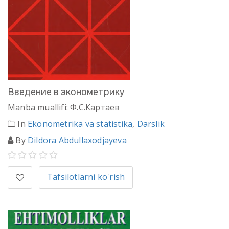
Введение в эконометрику
Manba muallifi: Ф.С.Картаев
In
Ekonometrika va statistika
,
Darslik
By
Dildora Abdullaxodjayeva
Tafsilotlarni ko'rish