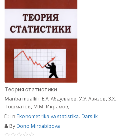
Теория статистики
Manba muallifi: Е.А. Абдуллаев, У.У. Азизов, З.Х.
Тошматов, М.М. Икрамов;
In
Ekonometrika va statistika
,
Darslik
By
Dono Mirxabibova