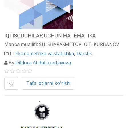
IQTISODCHILAR UCHUN MATEMATIKA
Manba muallifi: SH. SHARAXMETOV, O.T. KURBANOV
In
Ekonometrika va statistika
,
Darslik
By
Dildora Abdullaxodjayeva
Tafsilotlarni ko'rish