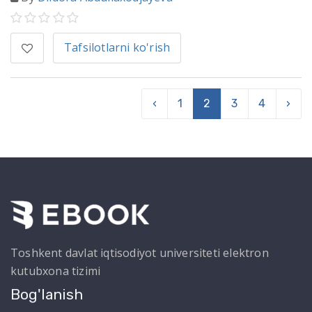
Tafsilotlarni ko'rish
‹
1
2
3
4
›
Toshkent davlat iqtisodiyot universiteti elektron
kutubxona tizimi
Bog'lanish