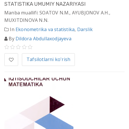
STATISTlKA UMUMIY NAZARIYASI
Manba muallifi: SOATOV N.M., AYUBJONOV A.H.,
MUXITDINOVA N.N.
In
Ekonometrika va statistika
,
Darslik
By
Dildora Abdullaxodjayeva
Tafsilotlarni ko'rish