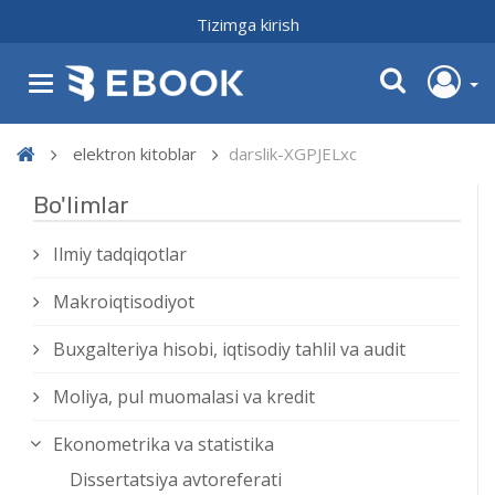
Tizimga kirish
elektron kitoblar
darslik-XGPJELxc
Bo'limlar
Ilmiy tadqiqotlar
Makroiqtisodiyot
Buxgalteriya hisobi, iqtisodiy tahlil va audit
Moliya, pul muomalasi va kredit
Ekonometrika va statistika
Dissertatsiya avtoreferati