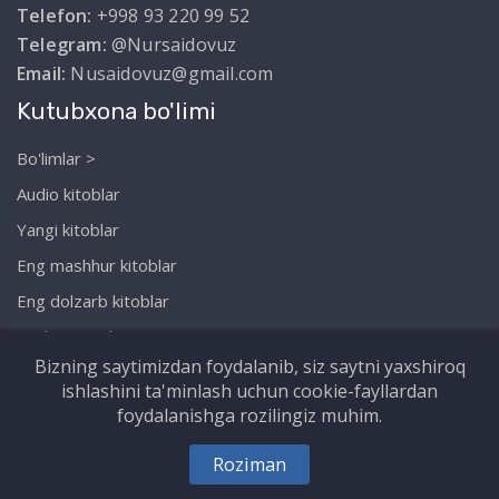
Telefon:
+998 93 220 99 52
Telegram:
@Nursaidovuz
Email:
Nusaidovuz@gmail.com
Kutubxona bo'limi
Bo'limlar >
Audio kitoblar
Yangi kitoblar
Eng mashhur kitoblar
Eng dolzarb kitoblar
Biz haqimizda
Bizning saytimizdan foydalanib, siz saytni yaxshiroq
ishlashini ta'minlash uchun cookie-fayllardan
foydalanishga rozilingiz muhim.
Copyright © Nursaidov.uz. Barcha huquqlar
Roziman
himoyalangan!