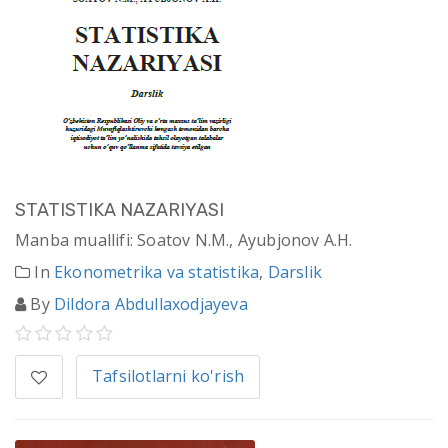
STATISTIKA NAZARIYASI
Manba muallifi: Soatov N.M., Ayubjonov A.H.
In
Ekonometrika va statistika
,
Darslik
By
Dildora Abdullaxodjayeva
Tafsilotlarni ko'rish