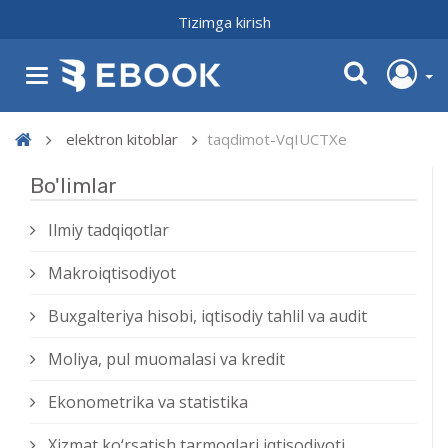
Tizimga kirish
elektron kitoblar
taqdimot-VqIUCTXe
Bo'limlar
Ilmiy tadqiqotlar
Makroiqtisodiyot
Buxgalteriya hisobi, iqtisodiy tahlil va audit
Moliya, pul muomalasi va kredit
Ekonometrika va statistika
Xizmat kо‘rsatish tarmoqlari iqtisodiyoti