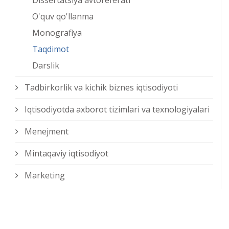
Dissertatsiya avtoreferati
O'quv qo'llanma
Monografiya
Taqdimot
Darslik
Tadbirkorlik va kichik biznes iqtisodiyoti
Iqtisodiyotda axborot tizimlari va texnologiyalari
Menejment
Mintaqaviy iqtisodiyot
Marketing