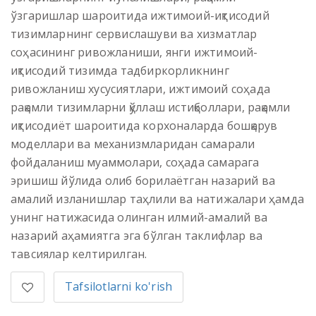
ўзгаришлар шароитида ижтимоий-иқтисодий
тизимларнинг сервислашуви ва хизматлар
соҳасининг ривожланиши, янги ижтимоий-
иқтисодий тизимда тадбиркорликнинг
ривожланиш хусусиятлари, ижтимоий соҳада
рақамли тизимларни қўллаш истиқболлари, рақамли
иқтисодиёт шароитида корхоналарда бошқарув
моделлари ва механизмларидан самарали
фойдаланиш муаммолари, соҳада самарага
эришиш йўлида олиб борилаётган назарий ва
амалий изланишлар таҳлили ва натижалари ҳамда
унинг натижасида олинган илмий-амалий ва
назарий аҳамиятга эга бўлган таклифлар ва
тавсиялар келтирилган.
Tafsilotlarni ko'rish