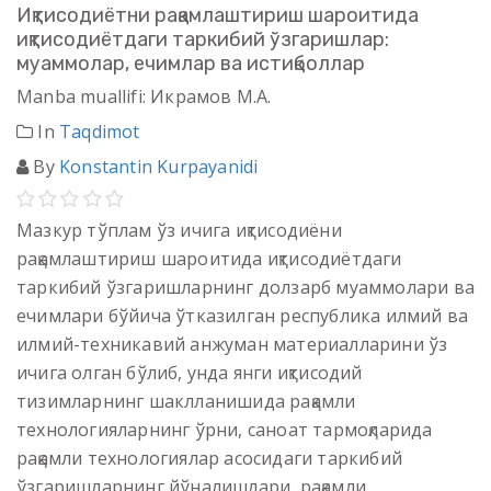
Иқтисодиётни рақамлаштириш шароитида
иқтисодиётдаги таркибий ўзгаришлар:
муаммолар, ечимлар ва истиқболлар
Manba muallifi: Икрамов М.А.
In
Taqdimot
By
Konstantin Kurpayanidi
Мазкур тўплам ўз ичига иқтисодиёни
рақамлаштириш шароитида иқтисодиётдаги
таркибий ўзгаришларнинг долзарб муаммолари ва
ечимлари бўйича ўтказилган республика илмий ва
илмий-техникавий анжуман материалларини ўз
ичига олган бўлиб, унда янги иқтисодий
тизимларнинг шаклланишида рақамли
технологияларнинг ўрни, саноат тармоқларида
рақамли технологиялар асосидаги таркибий
ўзгаришларнинг йўналишлари, рақамли