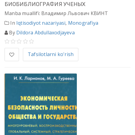
БИОБИБЛИОГРАФИЯ УЧЕНЫХ
Manba muallifi: Владимир Львович КВИНТ
In
Iqtisodiyot nazariyasi
,
Monografiya
By
Dildora Abdullaxodjayeva
Tafsilotlarni ko'rish