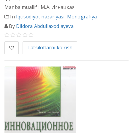
Manba muallifi: М.А. Игнацкая
In
Iqtisodiyot nazariyasi
,
Monografiya
By
Dildora Abdullaxodjayeva
Tafsilotlarni ko'rish