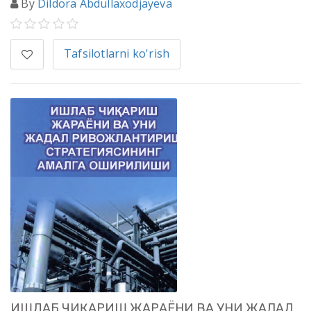
By
Dildora Abdullaxodjayeva
Tafsilotlarni ko'rish
ИШЛАБ ЧИҚАРИШ ЖАРАЁНИ ВА УНИ ЖАДАЛ