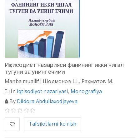
Иқтисодиёт назарияси фанининг икки чигал
тугуни ва унинг ечими
Manba muallifi: Шодмонов Ш., Рахматов М.
In
Iqtisodiyot nazariyasi
,
Monografiya
By
Dildora Abdullaxodjayeva
Tafsilotlarni ko'rish