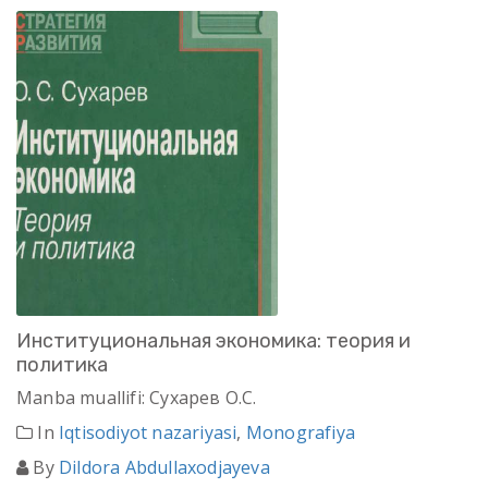
Институциональная экономика: теория и
политика
Manba muallifi: Сухарев О.С.
In
Iqtisodiyot nazariyasi
,
Monografiya
By
Dildora Abdullaxodjayeva