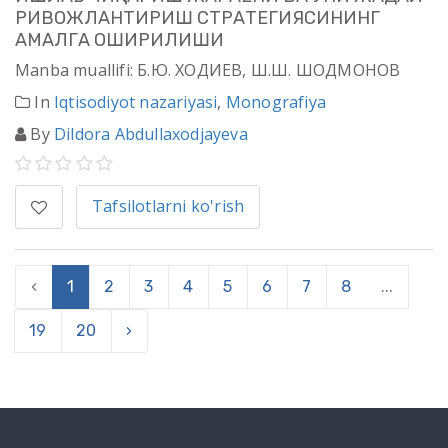
РИВОЖЛАНТИРИШ СТРАТЕГИЯСИНИНГ
АМАЛГА ОШИРИЛИШИ
Manba muallifi: Б.Ю. ХОДИЕВ, Ш.Ш. ШОДМОНОВ
In
Iqtisodiyot nazariyasi
,
Monografiya
By
Dildora Abdullaxodjayeva
Tafsilotlarni ko'rish
‹
1
2
3
4
5
6
7
8
...
19
20
›