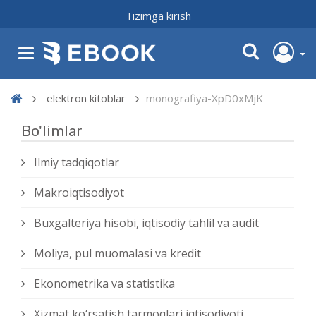
Tizimga kirish
elektron kitoblar
monografiya-XpD0xMjK
Bo'limlar
Ilmiy tadqiqotlar
Makroiqtisodiyot
Buxgalteriya hisobi, iqtisodiy tahlil va audit
Moliya, pul muomalasi va kredit
Ekonometrika va statistika
Xizmat kо‘rsatish tarmoqlari iqtisodiyoti