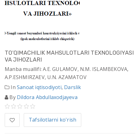
TO‘QIMACHILIK MAHSULOTLARI TEXNOLOGIYASI
VA JIHOZLARI
Manba muallifi: A.E. GULAMOV, N.M. ISLAMBEKOVA,
A.P.ESHMIRZAEV, U.N. AZAMATOV
In
Sanoat iqtisodiyoti
,
Darslik
By
Dildora Abdullaxodjayeva
Tafsilotlarni ko'rish