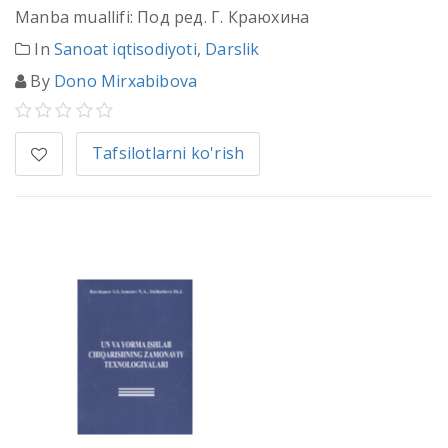
Manba muallifi: Под ред. Г. Краюхина
In
Sanoat iqtisodiyoti
,
Darslik
By
Dono Mirxabibova
Tafsilotlarni ko'rish