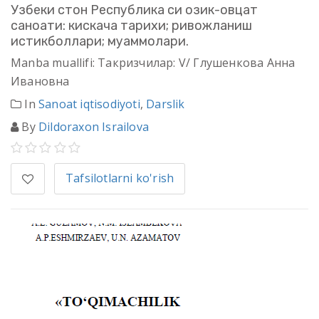
Узбеки стон Республика си озик-овцат
саноати: кискача тарихи; ривожланиш
истикболлари; муаммолари.
Manba muallifi: Такризчилар: V/ Глушенкова Анна
Ивановна
In
Sanoat iqtisodiyoti
,
Darslik
By
Dildoraxon Israilova
Tafsilotlarni ko'rish