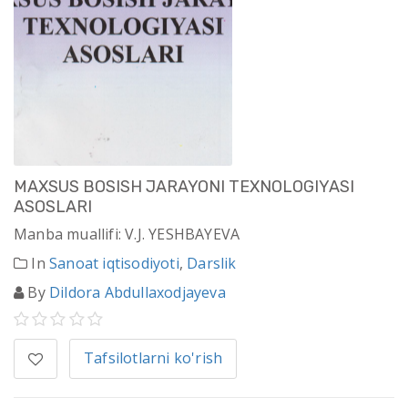
MAXSUS BOSISH JARAYONI TEXNOLOGIYASI
ASOSLARI
Manba muallifi: V.J. YESHBAYEVA
In
Sanoat iqtisodiyoti
,
Darslik
By
Dildora Abdullaxodjayeva
Tafsilotlarni ko'rish