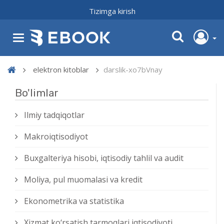
Tizimga kirish
elektron kitoblar
darslik-xo7bVnay
Bo'limlar
Ilmiy tadqiqotlar
Makroiqtisodiyot
Buxgalteriya hisobi, iqtisodiy tahlil va audit
Moliya, pul muomalasi va kredit
Ekonometrika va statistika
Xizmat kо‘rsatish tarmoqlari iqtisodiyoti