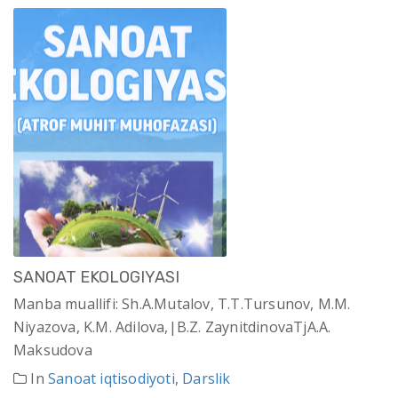
SANOAT EKOLOGIYASI
Manba muallifi: Sh.A.Mutalov, T.T.Tursunov, M.M.
Niyazova, K.M. Adilova,|B.Z. ZaynitdinovaTjA.A.
Maksudova
In
Sanoat iqtisodiyoti
,
Darslik