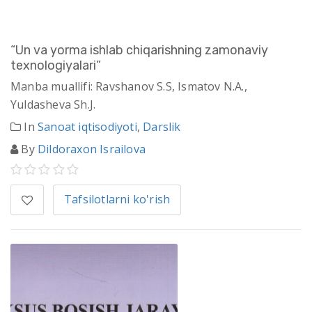
“Un va yorma ishlab chiqarishning zamonaviy
texnologiyalari”
Manba muallifi: Ravshanov S.S, Ismatov N.A.,
Yuldasheva Sh.J.
In
Sanoat iqtisodiyoti
,
Darslik
By
Dildoraxon Israilova
Tafsilotlarni ko'rish