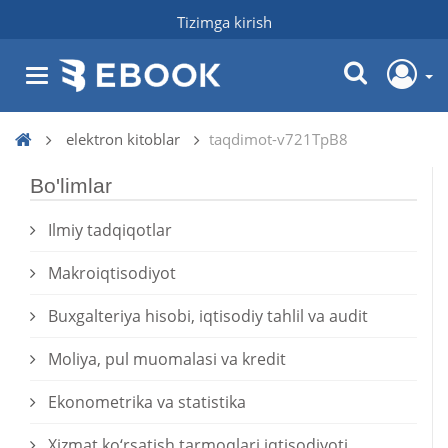
Tizimga kirish
elektron kitoblar
taqdimot-v721TpB8
Bo'limlar
Ilmiy tadqiqotlar
Makroiqtisodiyot
Buxgalteriya hisobi, iqtisodiy tahlil va audit
Moliya, pul muomalasi va kredit
Ekonometrika va statistika
Xizmat kо‘rsatish tarmoqlari iqtisodiyoti