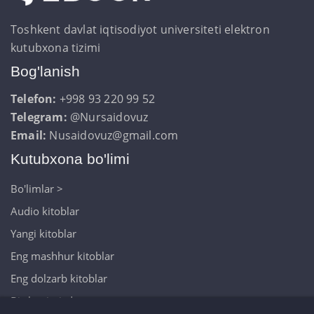
Toshkent davlat iqtisodiyot universiteti elektron
kutubxona tizimi
Bog'lanish
Telefon:
+998 93 220 99 52
Telegram:
@Nursaidovuz
Email:
Nusaidovuz@gmail.com
Kutubxona bo'limi
Bo'limlar >
Audio kitoblar
Yangi kitoblar
Eng mashhur kitoblar
Eng dolzarb kitoblar
Biz haqimizda