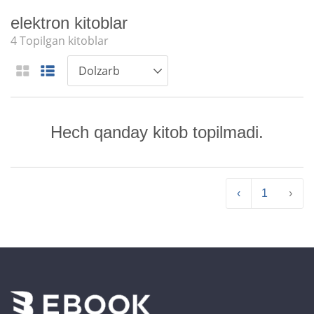
elektron kitoblar
4 Topilgan kitoblar
Hech qanday kitob topilmadi.
‹
1
›