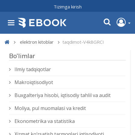
Tizimga kirish
elektron kitoblar
taqdimot-V4k8GRCI
Bo'limlar
Ilmiy tadqiqotlar
Makroiqtisodiyot
Buxgalteriya hisobi, iqtisodiy tahlil va audit
Moliya, pul muomalasi va kredit
Ekonometrika va statistika
Xizmat kо‘rsatish tarmoqlari iqtisodiyoti