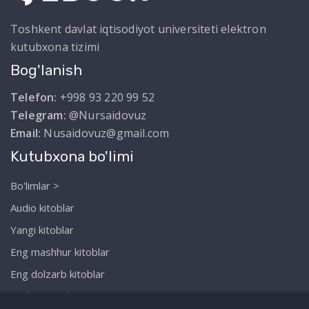
Toshkent davlat iqtisodiyot universiteti elektron
kutubxona tizimi
Bog'lanish
Telefon:
+998 93 220 99 52
Telegram:
@Nursaidovuz
Email:
Nusaidovuz@gmail.com
Kutubxona bo'limi
Bo'limlar >
Audio kitoblar
Yangi kitoblar
Eng mashhur kitoblar
Eng dolzarb kitoblar
Biz haqimizda