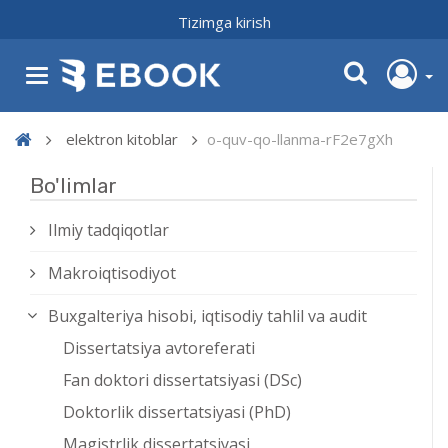
Tizimga kirish
elektron kitoblar
o-quv-qo-llanma-rF2e7gXh
Bo'limlar
Ilmiy tadqiqotlar
Makroiqtisodiyot
Buxgalteriya hisobi, iqtisodiy tahlil va audit
Dissertatsiya avtoreferati
Fan doktori dissertatsiyasi (DSc)
Doktorlik dissertatsiyasi (PhD)
Magistrlik dissertatsiyasi