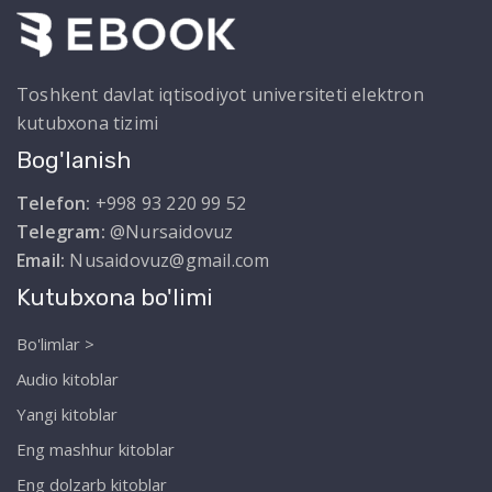
Toshkent davlat iqtisodiyot universiteti elektron
kutubxona tizimi
Bog'lanish
Telefon:
+998 93 220 99 52
Telegram:
@Nursaidovuz
Email:
Nusaidovuz@gmail.com
Kutubxona bo'limi
Bo'limlar >
Audio kitoblar
Yangi kitoblar
Eng mashhur kitoblar
Eng dolzarb kitoblar