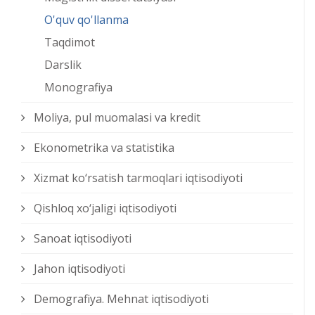
O'quv qo'llanma
Taqdimot
Darslik
Monografiya
Moliya, pul muomalasi va kredit
Ekonometrika va statistika
Xizmat kо‘rsatish tarmoqlari iqtisodiyoti
Qishloq xо‘jaligi iqtisodiyoti
Sanoat iqtisodiyoti
Jahon iqtisodiyoti
Demografiya. Mehnat iqtisodiyoti