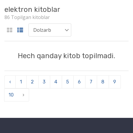
elektron kitoblar
86 Topilgan kitoblar
Hech qanday kitob topilmadi.
‹
1
2
3
4
5
6
7
8
9
10
›