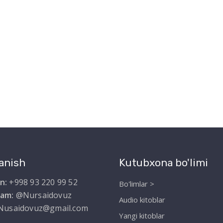
anish
Kutubxona bo'limi
n:
+998 93 220 99 52
Bo'limlar >
ram:
@Nursaidovuz
Audio kitoblar
Nusaidovuz@gmail.com
Yangi kitoblar