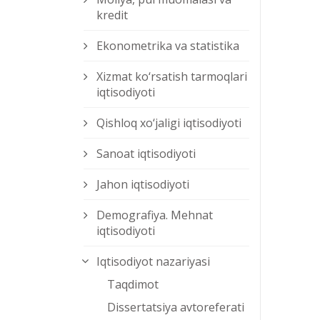
kredit
Ekonometrika va statistika
Xizmat kо‘rsatish tarmoqlari
iqtisodiyoti
Qishloq xо‘jaligi iqtisodiyoti
Sanoat iqtisodiyoti
Jahon iqtisodiyoti
Demografiya. Mehnat
iqtisodiyoti
Iqtisodiyot nazariyasi
Taqdimot
Dissertatsiya avtoreferati