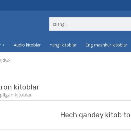
r >
Audio kitoblar
Yangi kitoblar
Eng mashhur kitoblar
DjdGx
tron kitoblar
pilgan kitoblar
Hech qanday kitob to