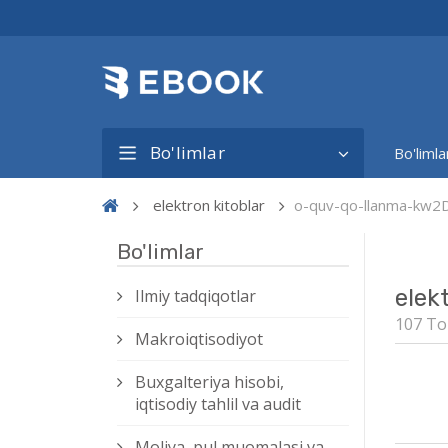
Bo'limlar
Bo'limla
elektron kitoblar
o-quv-qo-llanma-kw2
Bo'limlar
elek
Ilmiy tadqiqotlar
107 To
Makroiqtisodiyot
Buxgalteriya hisobi,
iqtisodiy tahlil va audit
Moliya, pul muomalasi va