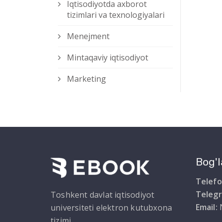
Iqtisodiyotda axborot
tizimlari va texnologiyalari
Menejment
Mintaqaviy iqtisodiyot
Marketing
Bog'l
Telefo
Teleg
Toshkent davlat iqtisodiyot
Email:
universiteti elektron kutubxona
tizimi