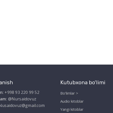
anish
Kutubxona bo'limi
n:
+998 93 220 99 52
Bo'limlar >
ram:
@Nursaidovuz
Audio kitoblar
Nusaidovuz@gmail.com
Yangi kitoblar