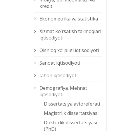
kredit
Ekonometrika va statistika
Xizmat kо‘rsatish tarmoqlari
iqtisodiyoti
Qishloq xо‘jaligi iqtisodiyoti
Sanoat iqtisodiyoti
Jahon iqtisodiyoti
Demografiya. Mehnat
iqtisodiyoti
Dissertatsiya avtoreferati
Magistrlik dissertatsiyasi
Doktorlik dissertatsiyasi
(PhD)