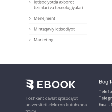
Iqtisodiyotda axborot
tizimlari va texnologiyalari
Menejment
Mintaqaviy iqtisodiyot
Marketing
Bog'l
Telefo
Teleg
Toshkent davlat iqtisodiyot
Email:
universiteti elektron kutubxona
tizimi