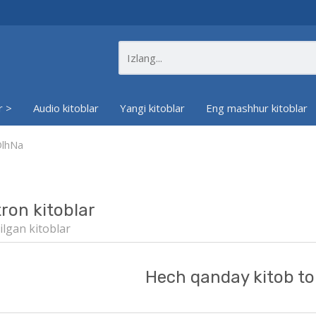
r >
Audio kitoblar
Yangi kitoblar
Eng mashhur kitoblar
DlhNa
tron kitoblar
ilgan kitoblar
Hech qanday kitob to