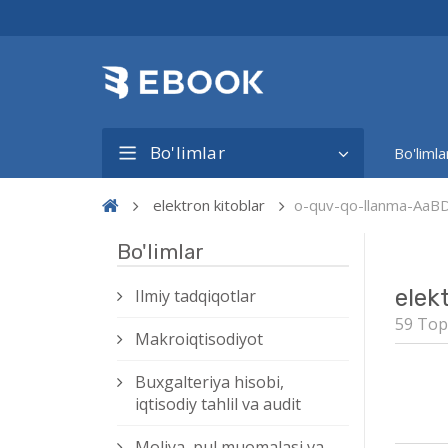
Bo'limlar
Bo'limla
elektron kitoblar
o-quv-qo-llanma-AaB
Bo'limlar
elek
Ilmiy tadqiqotlar
59 Top
Makroiqtisodiyot
Buxgalteriya hisobi,
iqtisodiy tahlil va audit
Moliya, pul muomalasi va