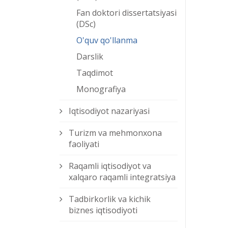
Fan doktori dissertatsiyasi
(DSc)
O'quv qo'llanma
Darslik
Taqdimot
Monografiya
Iqtisodiyot nazariyasi
Turizm va mehmonxona
faoliyati
Raqamli iqtisodiyot va
xalqaro raqamli integratsiya
Tadbirkorlik va kichik
biznes iqtisodiyoti