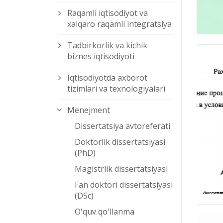
Raqamli iqtisodiyot va
xalqaro raqamli integratsiya
Tadbirkorlik va kichik
biznes iqtisodiyoti
Iqtisodiyotda axborot
tizimlari va texnologiyalari
Menejment
Dissertatsiya avtoreferati
Doktorlik dissertatsiyasi
(PhD)
Magistrlik dissertatsiyasi
Fan doktori dissertatsiyasi
(DSc)
O'quv qo'llanma