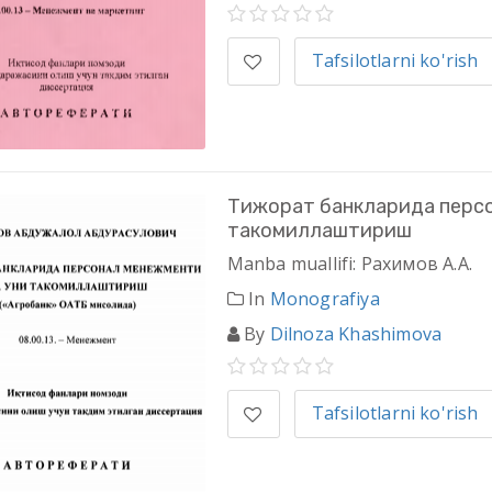
Tafsilotlarni ko'rish
Тижорат банкларида персо
такомиллаштириш
Manba muallifi: Рахимов А.А.
In
Monografiya
By
Dilnoza Khashimova
Tafsilotlarni ko'rish