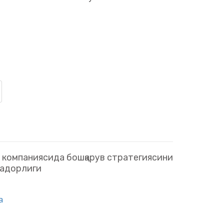
 компаниясида бошқарув стратегиясини
радорлиги
a