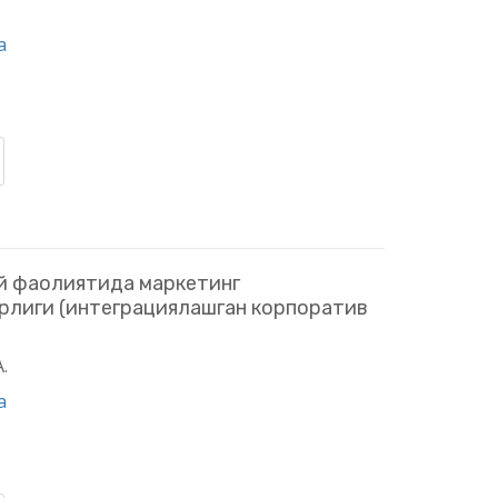
a
ий фаолиятида маркетинг
рлиги (интеграциялашган корпоратив
.
a