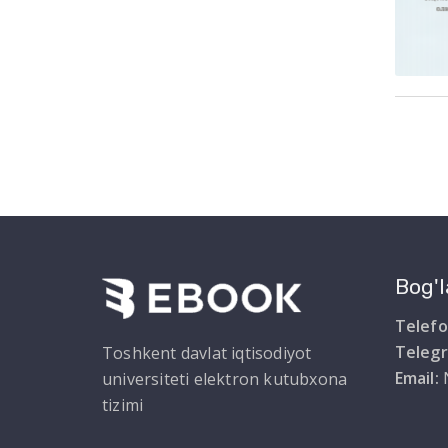
Bog'l
Telefo
Teleg
Toshkent davlat iqtisodiyot
Email:
universiteti elektron kutubxona
tizimi