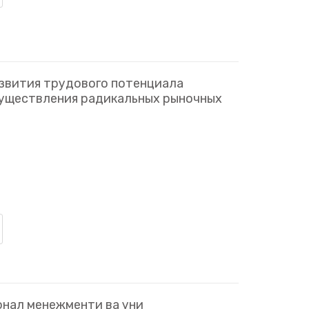
звития трудового потенциала
существления радикальных рыночных
нал менежменти ва уни