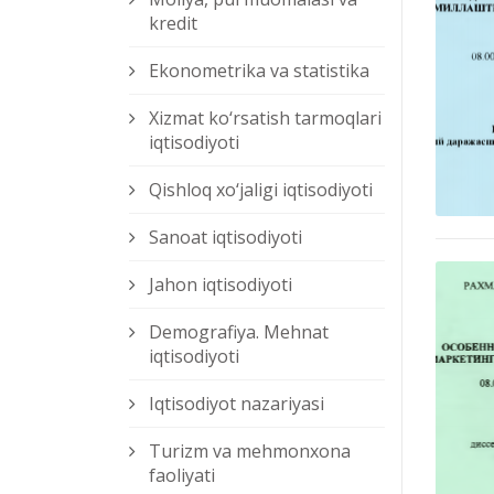
kredit
Ekonometrika va statistika
Xizmat kо‘rsatish tarmoqlari
iqtisodiyoti
Qishloq xо‘jaligi iqtisodiyoti
Sanoat iqtisodiyoti
Jahon iqtisodiyoti
Demografiya. Mehnat
iqtisodiyoti
Iqtisodiyot nazariyasi
Turizm va mehmonxona
faoliyati