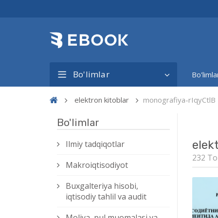
Bo'limlar
Bo'limla
elektron kitoblar
monografiya-rIqyCtlB
Bo'limlar
elek
Ilmiy tadqiqotlar
232 To
Makroiqtisodiyot
Buxgalteriya hisobi,
iqtisodiy tahlil va audit
Moliya, pul muomalasi va