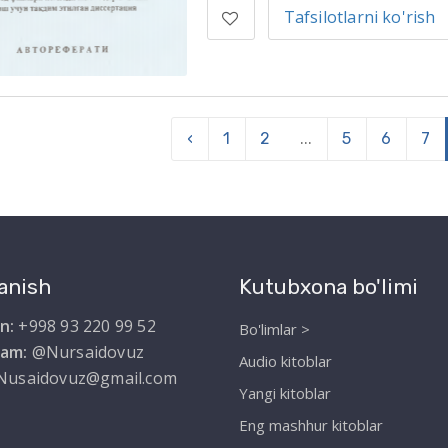
Tafsilotlarni ko'rish
‹
1
2
...
5
6
7
anish
Kutubxona bo'limi
n:
+998 93 220 99 52
Bo'limlar >
ram:
@Nursaidovuz
Audio kitoblar
Nusaidovuz@gmail.com
Yangi kitoblar
Eng mashhur kitoblar