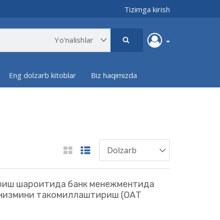
Tizimga kirish
Eng dolzarb kitoblar
Biz haqimizda
риш шароитида банк менежментида
анизмини такомиллаштириш (ОАТ