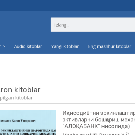
r >
Audio kitoblar
Yangi kitoblar
Eng mashhur kitoblar
tron kitoblar
pilgan kitoblar
Иқтисодиётни эркинлашти
активларни бошқариш мех
"АЛОҚАБАНК" мисолида)