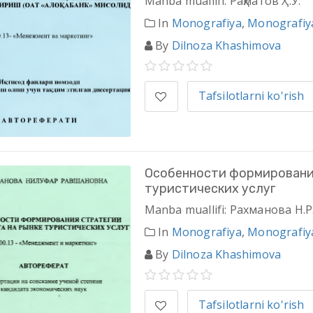
Manba muallifi: Раҳматов Ҳ.Ў.
In
Monografiya
,
Monografiy
By
Dilnoza Khashimova
Tafsilotlarni ko'rish
Особенности формирования
туристических услуг
Manba muallifi: Рахманова Н.Р
In
Monografiya
,
Monografiy
By
Dilnoza Khashimova
Tafsilotlarni ko'rish