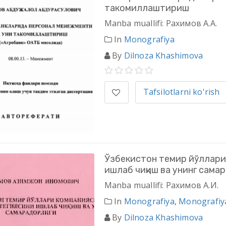
такомиллаштириш
Manba muallifi: Рахимов А.А.
In
Monografiya
By
Dilnoza Khashimova
Tafsilotlarni ko'rish
Ўзбекистон темир йўллари
ишлаб чиқиш ва унинг сама
Manba muallifi: Рахимов А.И.
In
Monografiya
,
Monografiy
By
Dilnoza Khashimova