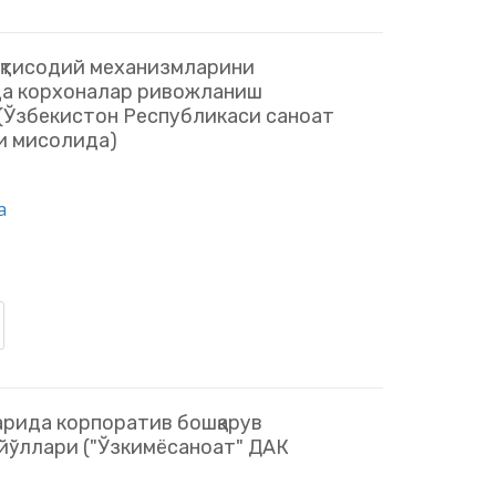
иқтисодий механизмларини
а корхоналар ривожланиш
Ўзбекистон Республикаси саноат
и мисолида)
a
арида корпоратив бошқарув
ўллари ("Ўзкимёсаноат" ДАК