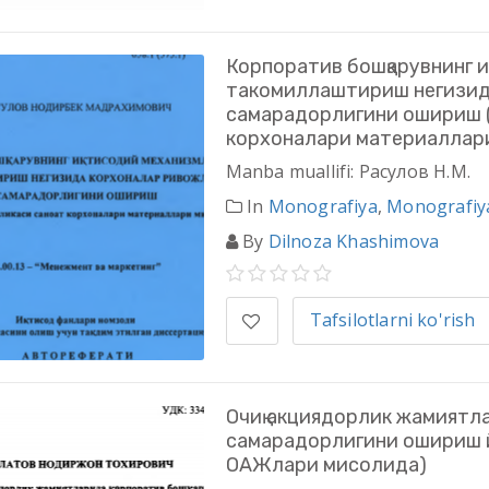
Корпоратив бошқарувнинг 
такомиллаштириш негизид
самарадорлигини ошириш (
корхоналари материаллар
Manba muallifi: Расулов Н.М.
In
Monografiya
,
Monografiy
By
Dilnoza Khashimova
Tafsilotlarni ko'rish
Очиқ акциядорлик жамиятл
самарадорлигини ошириш й
ОАЖлари мисолида)