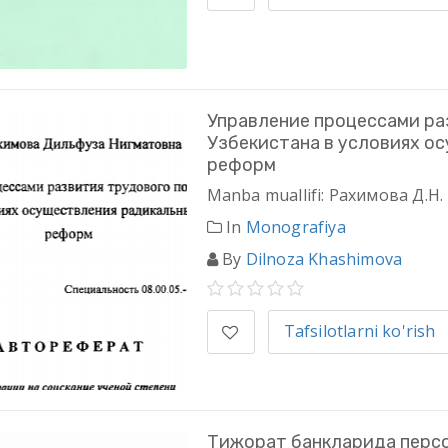
Управление процессами ра
Узбекистана в условиях о
реформ
Manba muallifi: Рахимова Д.Н.
In
Monografiya
By
Dilnoza Khashimova
Tafsilotlarni ko'rish
Тижорат банкларида персо