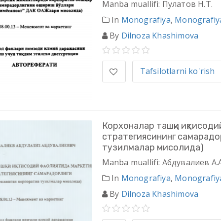
Manba muallifi: Пулатов Н.Т.
In
Monografiya
,
Monografiy
By
Dilnoza Khashimova
Tafsilotlarni ko'rish
Корхоналар ташқи иқтисод
стратегиясининг самарадо
тузилмалар мисолида)
Manba muallifi: Абдувалиев А.А
In
Monografiya
,
Monografiy
By
Dilnoza Khashimova