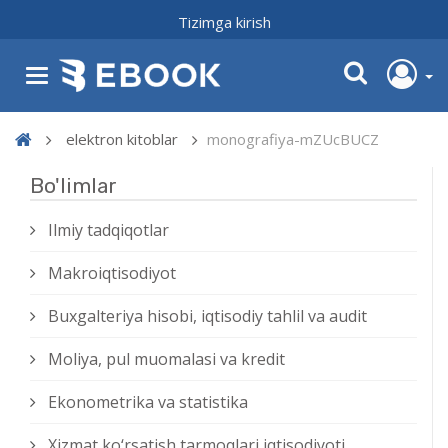
Tizimga kirish
elektron kitoblar
monografiya-mZUcBUCZ
Bo'limlar
Ilmiy tadqiqotlar
Makroiqtisodiyot
Buxgalteriya hisobi, iqtisodiy tahlil va audit
Moliya, pul muomalasi va kredit
Ekonometrika va statistika
Xizmat kо‘rsatish tarmoqlari iqtisodiyoti