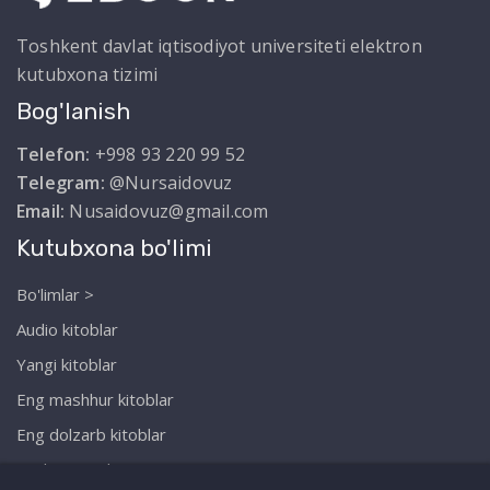
Toshkent davlat iqtisodiyot universiteti elektron
kutubxona tizimi
Bog'lanish
Telefon:
+998 93 220 99 52
Telegram:
@Nursaidovuz
Email:
Nusaidovuz@gmail.com
Kutubxona bo'limi
Bo'limlar >
Audio kitoblar
Yangi kitoblar
Eng mashhur kitoblar
Eng dolzarb kitoblar
Biz haqimizda