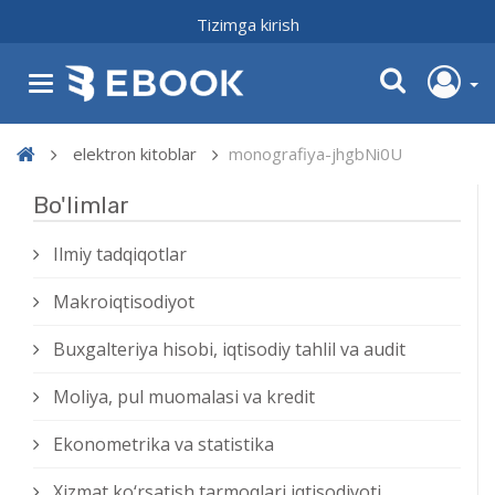
Tizimga kirish
elektron kitoblar
monografiya-jhgbNi0U
Bo'limlar
Ilmiy tadqiqotlar
Makroiqtisodiyot
Buxgalteriya hisobi, iqtisodiy tahlil va audit
Moliya, pul muomalasi va kredit
Ekonometrika va statistika
Xizmat kо‘rsatish tarmoqlari iqtisodiyoti