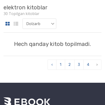
elektron kitoblar
30 Topilgan kitoblar
Hech qanday kitob topilmadi.
‹
1
2
3
4
›