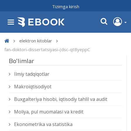
Tizimga kirish
elektron kitoblar
fan-doktori-dissertatsiyasi-(dsc-qtByeppC
Bo'limlar
Ilmiy tadqiqotlar
Makroiqtisodiyot
Buxgalteriya hisobi, iqtisodiy tahlil va audit
Moliya, pul muomalasi va kredit
Ekonometrika va statistika