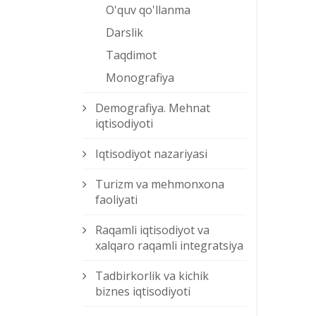
O'quv qo'llanma
Darslik
Taqdimot
Monografiya
Demografiya. Mehnat
iqtisodiyoti
Iqtisodiyot nazariyasi
Turizm va mehmonxona
faoliyati
Raqamli iqtisodiyot va
xalqaro raqamli integratsiya
Tadbirkorlik va kichik
biznes iqtisodiyoti