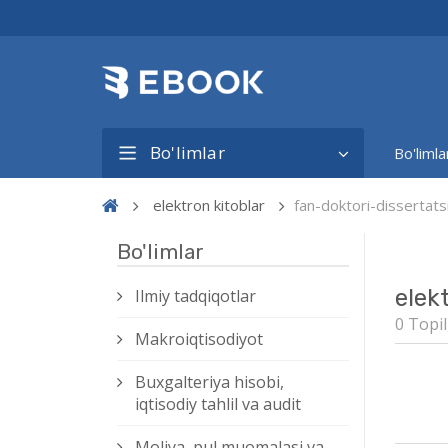
Bo'limlar
Bo'limla
elektron kitoblar
fan-doktori-dissertat
Bo'limlar
elek
Ilmiy tadqiqotlar
0 Topil
Makroiqtisodiyot
Buxgalteriya hisobi,
iqtisodiy tahlil va audit
Moliya, pul muomalasi va