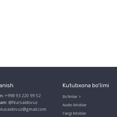
anish
Kutubxona bo'limi
n:
+998 93 220 99 52
Bo'limlar >
ram:
@Nursaidovuz
Audio kitoblar
Nusaidovuz@gmail.com
Yangi kitoblar