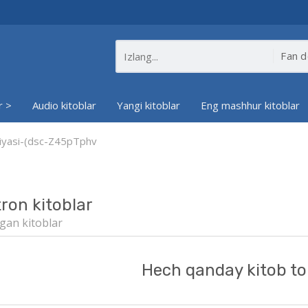
r >
Audio kitoblar
Yangi kitoblar
Eng mashhur kitoblar
siyasi-(dsc-Z45pTphv
tron kitoblar
gan kitoblar
Hech qanday kitob to