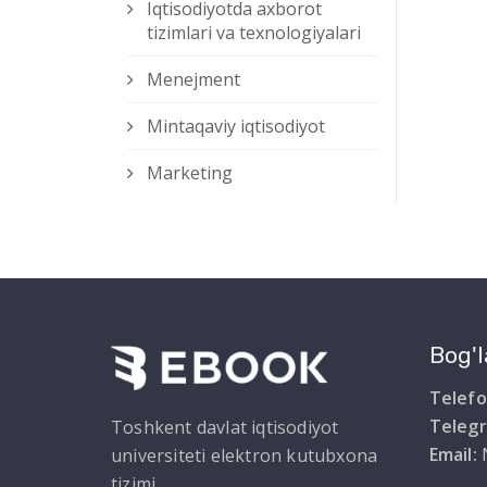
Iqtisodiyotda axborot
tizimlari va texnologiyalari
Menejment
Mintaqaviy iqtisodiyot
Marketing
Bog'l
Telefo
Teleg
Toshkent davlat iqtisodiyot
Email:
universiteti elektron kutubxona
tizimi