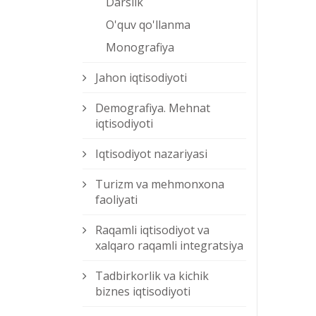
Darslik
O'quv qo'llanma
Monografiya
Jahon iqtisodiyoti
Demografiya. Mehnat
iqtisodiyoti
Iqtisodiyot nazariyasi
Turizm va mehmonxona
faoliyati
Raqamli iqtisodiyot va
xalqaro raqamli integratsiya
Tadbirkorlik va kichik
biznes iqtisodiyoti