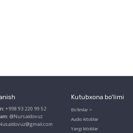
anish
Kutubxona bo'limi
n:
+998 93 220 99 52
Bo'limlar >
ram:
@Nursaidovuz
Audio kitoblar
Nusaidovuz@gmail.com
Yangi kitoblar