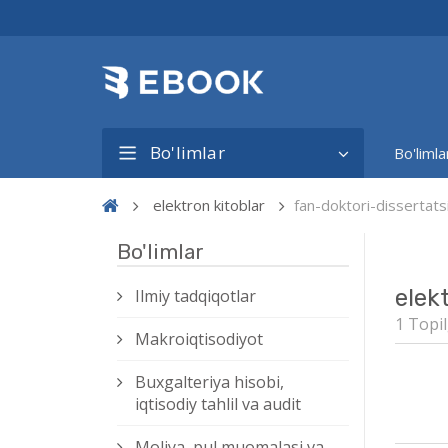
Bo'limlar
Bo'limla
elektron kitoblar
fan-doktori-dissertat
Bo'limlar
elek
Ilmiy tadqiqotlar
1 Topil
Makroiqtisodiyot
Buxgalteriya hisobi,
iqtisodiy tahlil va audit
Moliya, pul muomalasi va