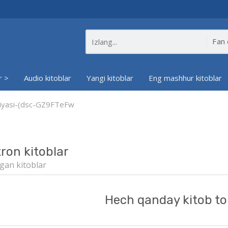
r >
Audio kitoblar
Yangi kitoblar
Eng mashhur kitoblar
siyasi-(dsc-GZ9FTeFw
tron kitoblar
gan kitoblar
Hech qanday kitob to