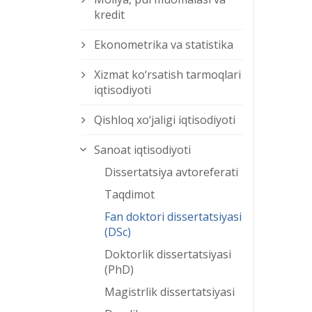
kredit
Ekonometrika va statistika
Xizmat kо‘rsatish tarmoqlari
iqtisodiyoti
Qishloq xо‘jaligi iqtisodiyoti
Sanoat iqtisodiyoti
Dissertatsiya avtoreferati
Taqdimot
Fan doktori dissertatsiyasi
(DSc)
Doktorlik dissertatsiyasi
(PhD)
Magistrlik dissertatsiyasi