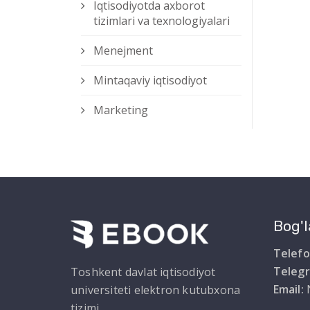
Iqtisodiyotda axborot
tizimlari va texnologiyalari
Menejment
Mintaqaviy iqtisodiyot
Marketing
Bog'l
Telefo
Teleg
Toshkent davlat iqtisodiyot
Email:
universiteti elektron kutubxona
tizimi