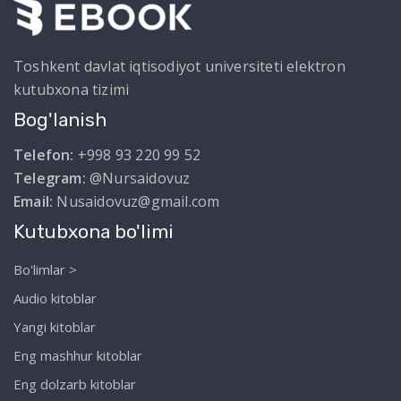
Toshkent davlat iqtisodiyot universiteti elektron
kutubxona tizimi
Bog'lanish
Telefon:
+998 93 220 99 52
Telegram:
@Nursaidovuz
Email:
Nusaidovuz@gmail.com
Kutubxona bo'limi
Bo'limlar >
Audio kitoblar
Yangi kitoblar
Eng mashhur kitoblar
Eng dolzarb kitoblar