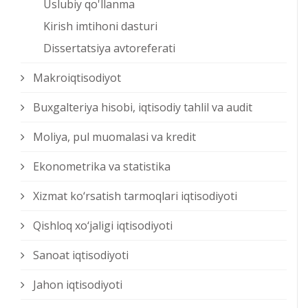
Uslubiy qo'llanma
Kirish imtihoni dasturi
Dissertatsiya avtoreferati
Makroiqtisodiyot
Buxgalteriya hisobi, iqtisodiy tahlil va audit
Moliya, pul muomalasi va kredit
Ekonometrika va statistika
Xizmat kо‘rsatish tarmoqlari iqtisodiyoti
Qishloq xо‘jaligi iqtisodiyoti
Sanoat iqtisodiyoti
Jahon iqtisodiyoti