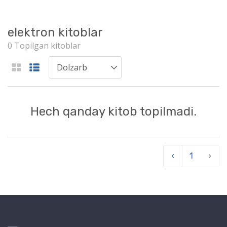
elektron kitoblar
0 Topilgan kitoblar
Hech qanday kitob topilmadi.
‹
1
›