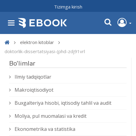
Tizimga kirish
elektron kitoblar
doktorlik-dissertatsiyasi-(phd-zdj91vrl
Bo'limlar
Ilmiy tadqiqotlar
Makroiqtisodiyot
Buxgalteriya hisobi, iqtisodiy tahlil va audit
Moliya, pul muomalasi va kredit
Ekonometrika va statistika