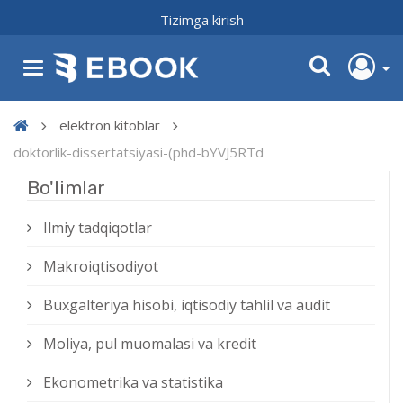
Tizimga kirish
elektron kitoblar
doktorlik-dissertatsiyasi-(phd-bYVJ5RTd
Bo'limlar
Ilmiy tadqiqotlar
Makroiqtisodiyot
Buxgalteriya hisobi, iqtisodiy tahlil va audit
Moliya, pul muomalasi va kredit
Ekonometrika va statistika