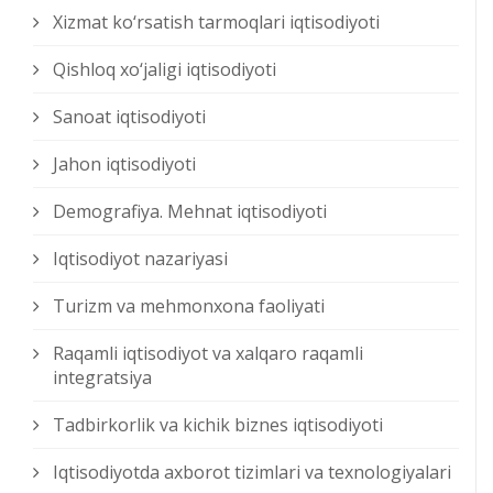
Xizmat kо‘rsatish tarmoqlari iqtisodiyoti
Qishloq xо‘jaligi iqtisodiyoti
Sanoat iqtisodiyoti
Jahon iqtisodiyoti
Demografiya. Mehnat iqtisodiyoti
Iqtisodiyot nazariyasi
Turizm va mehmonxona faoliyati
Raqamli iqtisodiyot va xalqaro raqamli
integratsiya
Tadbirkorlik va kichik biznes iqtisodiyoti
Iqtisodiyotda axborot tizimlari va texnologiyalari